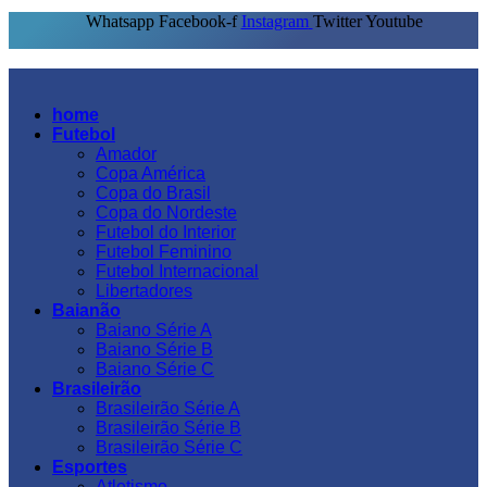
Whatsapp
Facebook-f
Instagram
Twitter
Youtube
home
Futebol
Amador
Copa América
Copa do Brasil
Copa do Nordeste
Futebol do Interior
Futebol Feminino
Futebol Internacional
Libertadores
Baianão
Baiano Série A
Baiano Série B
Baiano Série C
Brasileirão
Brasileirão Série A
Brasileirão Série B
Brasileirão Série C
Esportes
Atletismo