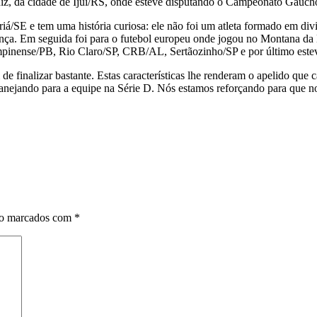
uiz, da cidade de Ijuí/RS, onde esteve disputando o Campeonato Gaúch
iá/SE e tem uma história curiosa: ele não foi um atleta formado em di
ça. Em seguida foi para o futebol europeu onde jogou no Montana da B
nense/PB, Rio Claro/SP, CRB/AL, Sertãozinho/SP e por último este
 de finalizar bastante. Estas características lhe renderam o apelido que 
nejando para a equipe na Série D. Nós estamos reforçando para que noss
ão marcados com
*