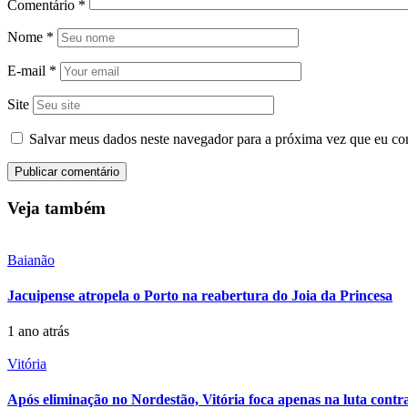
Comentário
*
Nome
*
E-mail
*
Site
Salvar meus dados neste navegador para a próxima vez que eu co
Veja também
Baianão
Jacuipense atropela o Porto na reabertura do Joia da Princesa
1 ano atrás
Vitória
Após eliminação no Nordestão, Vitória foca apenas na luta contra