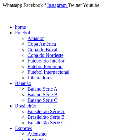
Whatsapp
Facebook-f
Instagram
Twitter
Youtube
home
Futebol
Amador
Copa América
Copa do Brasil
Copa do Nordeste
Futebol do Interior
Futebol Feminino
Futebol Internacional
Libertadores
Baianão
Baiano Série A
Baiano Série B
Baiano Série C
Brasileirão
Brasileirão Série A
Brasileirão Série B
Brasileirão Série C
Esportes
Atletismo
Basquete