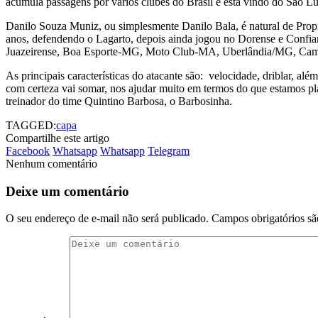
acumula passagens por vários clubes do Brasil e está vindo do São L
Danilo Souza Muniz, ou simplesmente Danilo Bala, é natural de Propr
anos, defendendo o Lagarto, depois ainda jogou no Dorense e Confian
Juazeirense, Boa Esporte-MG, Moto Club-MA, Uberlândia/MG, Campi
As principais características do atacante são: velocidade, driblar, além
com certeza vai somar, nos ajudar muito em termos do que estamos pla
treinador do time Quintino Barbosa, o Barbosinha.
TAGGED:
capa
Compartilhe este artigo
Facebook
Whatsapp
Whatsapp
Telegram
Nenhum comentário
Deixe um comentário
O seu endereço de e-mail não será publicado.
Campos obrigatórios s