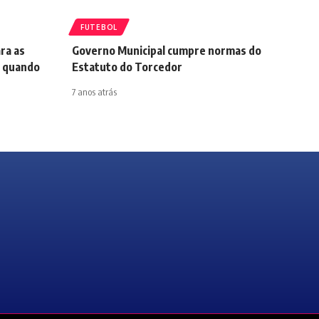
FUTEBOL
ra as
Governo Municipal cumpre normas do
ja quando
Estatuto do Torcedor
7 anos atrás