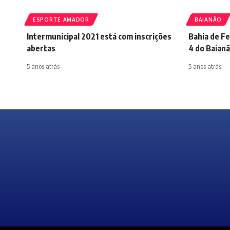
ESPORTE AMADOR
BAIANÃO
Intermunicipal 2021 está com inscrições
Bahia de Fe
abertas
4 do Baian
5 anos atrás
5 anos atrás