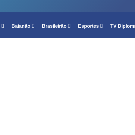
l
Baianão
Brasileirão
Esportes
TV Diplom