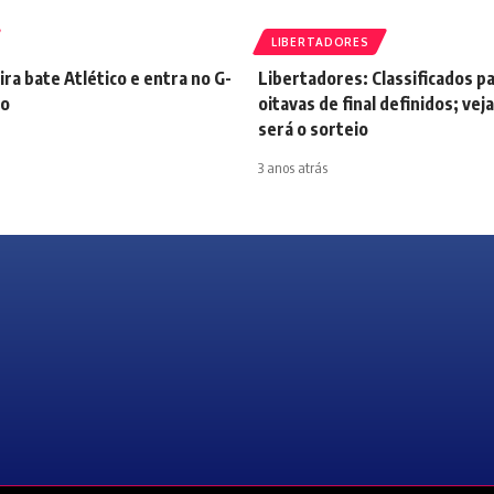
LIBERTADORES
ira bate Atlético e entra no G-
Libertadores: Classificados pa
ão
oitavas de final definidos; ve
será o sorteio
3 anos atrás