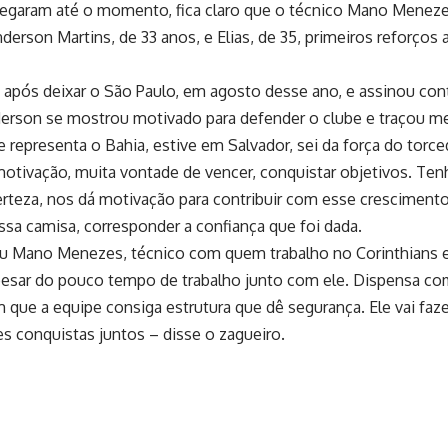
chegaram até o momento, fica claro que o técnico Mano Meneze
derson Martins
, de 33 anos, e
Elias
, de 35, primeiros reforços
 após deixar o São Paulo, em agosto desse ano, e assinou cont
derson se mostrou motivado para defender o clube e traçou me
e representa o Bahia, estive em Salvador, sei da força do torc
 motivação, muita vontade de vencer, conquistar objetivos. T
rteza, nos dá motivação para contribuir com esse crescimento.
ssa camisa, corresponder a confiança que foi dada.
u Mano Menezes, técnico com quem trabalho no Corinthians e
pesar do pouco tempo de trabalho junto com ele. Dispensa com
 que a equipe consiga estrutura que dê segurança. Ele vai fa
s conquistas juntos – disse o zagueiro.