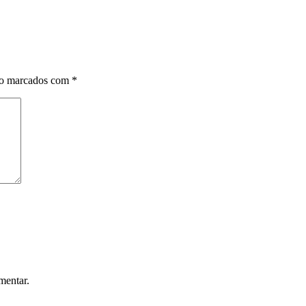
ão marcados com
*
mentar.