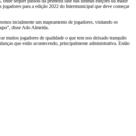
, onde sequer passou da primeira fase nas últimas edições da maior
os jogadores para a edição 2022 do Intermunicipal que deve começar
fizemos incialmente um mapeamento de jogadores, visitando os
rupo”, disse Ado Almeida.
rvar muitos jogadores de qualidade o que tem nos deixado tranquilo
udanças que estão acontecendo, principalmente administrativa. Então
u.