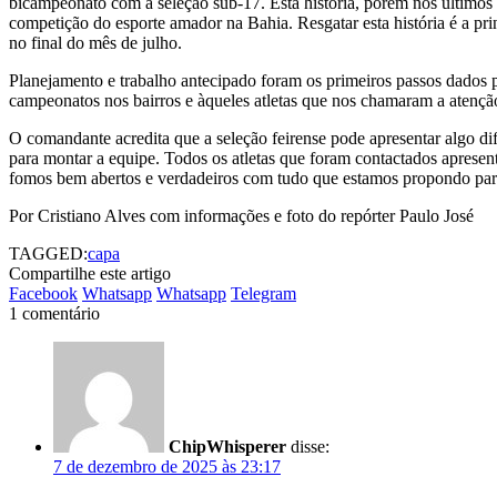
bicampeonato com a seleção sub-17. Esta história, porém nos últimos 
competição do esporte amador na Bahia. Resgatar esta história é a p
no final do mês de julho.
Planejamento e trabalho antecipado foram os primeiros passos dados 
campeonatos nos bairros e àqueles atletas que nos chamaram a atençã
O comandante acredita que a seleção feirense pode apresentar algo di
para montar a equipe. Todos os atletas que foram contactados apresen
fomos bem abertos e verdadeiros com tudo que estamos propondo pa
Por Cristiano Alves com informações e foto do repórter Paulo José
TAGGED:
capa
Compartilhe este artigo
Facebook
Whatsapp
Whatsapp
Telegram
1 comentário
ChipWhisperer
disse:
7 de dezembro de 2025 às 23:17