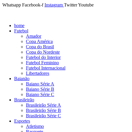
Whatsapp
Facebook-f
Instagram
Twitter
Youtube
home
Futebol
Amador
Copa América
Copa do Brasil
Copa do Nordeste
Futebol do Interior
Futebol Feminino
Futebol Internacional
Libertadores
Baianão
Baiano Série A
Baiano Série B
Baiano Série C
Brasileirão
Brasileirão Série A
Brasileirão Série B
Brasileirão Série C
Esportes
Atletismo
Basquete