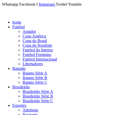
Whatsapp
Facebook-f
Instagram
Twitter
Youtube
home
Futebol
Amador
Copa América
Copa do Brasil
Copa do Nordeste
Futebol do Interior
Futebol Feminino
Futebol Internacional
Libertadores
Baianão
Baiano Série A
Baiano Série B
Baiano Série C
Brasileirão
Brasileirão Série A
Brasileirão Série B
Brasileirão Série C
Esportes
Atletismo
Basquete