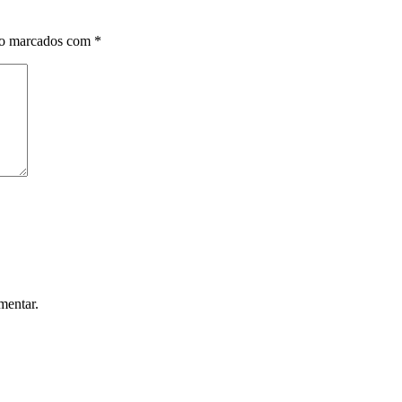
ão marcados com
*
mentar.