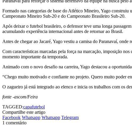
Paranavaí para reforçar o sistema defensivo da equipe na busca pelo
Formado nas categorias de base do Atlético Mineiro, Yago construiu u
Campeonato Mineiro Sub-20 e do Campeonato Brasileiro Sub-20.
Após deixar o futebol brasileiro, o defensor teve uma longa passag
acumulando experiência internacional antes de retornar ao Brasil.
Antes de chegar ao Jacaré, Yago vestiu a camisa do Paranavaí, onde 
Com características marcadas pela força na marcação, imposição nos 
momento importante da temporada.
Animado com o novo desafio na carreira, Yago destacou a oportunidade
“Chego muito motivado e confiante no projeto. Quero muito poder entr
O zagueiro já está integrado ao elenco e inicia os trabalhos com os d
fonte -ascom/Feira
TAGGED:
capa
futebol
Compartilhe este artigo
Facebook
Whatsapp
Whatsapp
Telegram
1 comentário