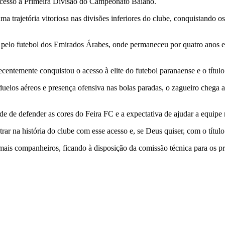
 acesso à Primeira Divisão do Campeonato Baiano.
ma trajetória vitoriosa nas divisões inferiores do clube, conquistand
em pelo futebol dos Emirados Árabes, onde permaneceu por quatro anos
recentemente conquistou o acesso à elite do futebol paranaense e o tí
duelos aéreos e presença ofensiva nas bolas paradas, o zagueiro chega
 de defender as cores do Feira FC e a expectativa de ajudar a equipe 
ar na história do clube com esse acesso e, se Deus quiser, com o títul
emais companheiros, ficando à disposição da comissão técnica para os p