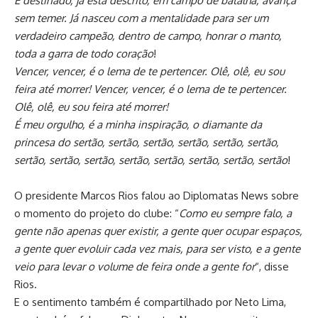
É destinado, já está descrito, em campo de batalha, avança
sem temer. Já nasceu com a mentalidade para ser um
verdadeiro campeão, dentro de campo, honrar o manto,
toda a garra de todo coração
!
Vencer, vencer, é o lema de te pertencer. Olê, olê, eu sou
feira até morrer! Vencer, vencer, é o lema de te pertencer.
Olê, olê, eu sou feira até morrer!
É meu orgulho, é a minha inspiração, o diamante da
princesa do sertão, sertão, sertão, sertão, sertão, sertão,
sertão, sertão, sertão, sertão, sertão, sertão, sertão, sertão
!
O presidente Marcos Rios falou ao Diplomatas News sobre
o momento do projeto do clube: “
Como eu sempre falo, a
gente não apenas quer existir, a gente quer ocupar espaços,
a gente quer evoluir cada vez mais, para ser visto, e a gente
veio para levar o volume de feira onde a gente for
“, disse
Rios.
E o sentimento também é compartilhado por Neto Lima,