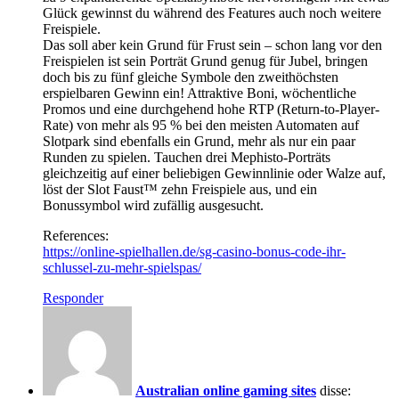
Glück gewinnst du während des Features auch noch weitere
Freispiele.
Das soll aber kein Grund für Frust sein – schon lang vor den
Freispielen ist sein Porträt Grund genug für Jubel, bringen
doch bis zu fünf gleiche Symbole den zweithöchsten
erspielbaren Gewinn ein! Attraktive Boni, wöchentliche
Promos und eine durchgehend hohe RTP (Return-to-Player-
Rate) von mehr als 95 % bei den meisten Automaten auf
Slotpark sind ebenfalls ein Grund, mehr als nur ein paar
Runden zu spielen. Tauchen drei Mephisto-Porträts
gleichzeitig auf einer beliebigen Gewinnlinie oder Walze auf,
löst der Slot Faust™ zehn Freispiele aus, und ein
Bonussymbol wird zufällig ausgesucht.
References:
https://online-spielhallen.de/sg-casino-bonus-code-ihr-
schlussel-zu-mehr-spielspas/
Responder
Australian online gaming sites
disse: