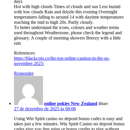
days
Hot with high clouds Times of clouds and sun Less humid
with low clouds Rain and drizzle this evening Overnight
temperatures falling to around 14 with daytime temperatures
reaching the mid to high 20s. Partly cloudy.
To better understand the icons, colours and weather terms
used throughout Weatherzone, please check the legend and
glossary. A couple of morning showers Breezy with a little
rain
References:
https://blackcoin.co/the-top-online-casinos-in-the-us-
november-2025/
Responder
online pokies New Zealand
disse:
27 de dezembro de 2025 às 08:08
Using Win Spirit casino no deposit bonus codes is easy and
takes just a few minutes. Win Spirit Casino no deposit bonus
codes give you free spins or bonus credits to play without