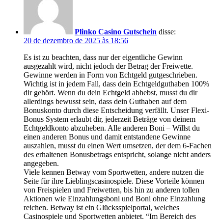
Plinko Casino Gutschein
disse:
20 de dezembro de 2025 às 18:56
Es ist zu beachten, dass nur der eigentliche Gewinn
ausgezahlt wird, nicht jedoch der Betrag der Freiwette.
Gewinne werden in Form von Echtgeld gutgeschrieben.
Wichtig ist in jedem Fall, dass dein Echtgeldguthaben 100%
dir gehört. Wenn du dein Echtgeld abhebst, musst du dir
allerdings bewusst sein, dass dein Guthaben auf dem
Bonuskonto durch diese Entscheidung verfällt. Unser Flexi-
Bonus System erlaubt dir, jederzeit Beträge von deinem
Echtgeldkonto abzuheben. Alle anderen Boni – Willst du
einen anderen Bonus und damit entstandene Gewinne
auszahlen, musst du einen Wert umsetzen, der dem 6-Fachen
des erhaltenen Bonusbetrags entspricht, solange nicht anders
angegeben.
Viele kennen Betway vom Sportwetten, andere nutzen die
Seite für ihre Lieblingscasinospiele. Diese Vorteile können
von Freispielen und Freiwetten, bis hin zu anderen tollen
Aktionen wie Einzahlungsboni und Boni ohne Einzahlung
reichen. Betway ist ein Glücksspielportal, welches
Casinospiele und Sportwetten anbietet. “Im Bereich des