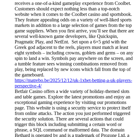
receives a one-of-a-kind gameplay experience from Coolbet.
Customers should expect nothing less than a top-notch
website when it comes to the Coolbet casino and sportsbook.
They feature appealing odds on a variety of well-liked sports
markets in addition to a large selection of games from the top
game suppliers. When you first arrive, you’ll see that there are
several well-known game developers, like Quickspin,
Pragmatic Play, and NetEnt. Set upon a 6×5 grid with the
Greek god adjacent to the reels, players must match at least
eight symbols – including crowns, goblets and gems – on any
spin to land a win. Symbols pay anywhere on the screen, and
a tumble feature sees winning combinations removed from
play, being replaced by new icons which fall from the top of
the gameboard.
https://matrebo.be/2025/12/12/uk-1xbet-betting-a-uk-players-
perspective-4/
Betfair Casino offers a wide variety of holiday-themed slots
and table games. Explore the latest promotions and enjoy an
exceptional gaming experience by visiting our promotions
page. This website is using a security service to protect itself
from online attacks. The action you just performed triggered
the security solution. There are several actions that could
trigger this block including submitting a certain word or
phrase, a SQL command or malformed data. The domain
Bethard is operated by and is a trademark of Prozone Ltd, a