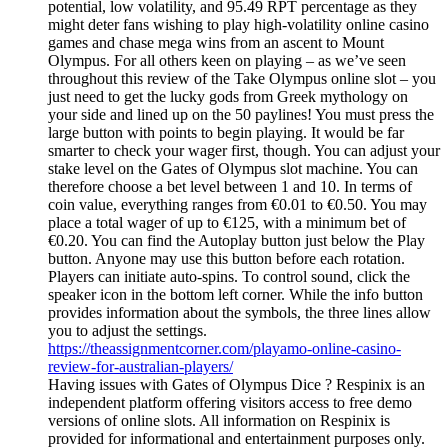
potential, low volatility, and 95.49 RPT percentage as they
might deter fans wishing to play high-volatility online casino
games and chase mega wins from an ascent to Mount
Olympus. For all others keen on playing – as we’ve seen
throughout this review of the Take Olympus online slot – you
just need to get the lucky gods from Greek mythology on
your side and lined up on the 50 paylines! You must press the
large button with points to begin playing. It would be far
smarter to check your wager first, though. You can adjust your
stake level on the Gates of Olympus slot machine. You can
therefore choose a bet level between 1 and 10. In terms of
coin value, everything ranges from €0.01 to €0.50. You may
place a total wager of up to €125, with a minimum bet of
€0.20. You can find the Autoplay button just below the Play
button. Anyone may use this button before each rotation.
Players can initiate auto-spins. To control sound, click the
speaker icon in the bottom left corner. While the info button
provides information about the symbols, the three lines allow
you to adjust the settings.
https://theassignmentcorner.com/playamo-online-casino-
review-for-australian-players/
Having issues with Gates of Olympus Dice ? Respinix is an
independent platform offering visitors access to free demo
versions of online slots. All information on Respinix is
provided for informational and entertainment purposes only.