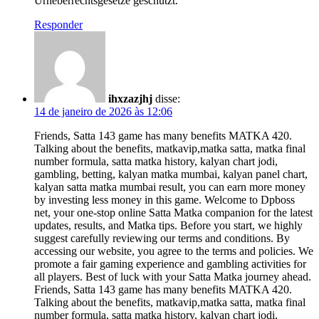
Urheberrechtsgesetze geschützt.
Responder
ihxzazjhj
disse:
14 de janeiro de 2026 às 12:06
Friends, Satta 143 game has many benefits MATKA 420.
Talking about the benefits, matkavip,matka satta, matka final
number formula, satta matka history, kalyan chart jodi,
gambling, betting, kalyan matka mumbai, kalyan panel chart,
kalyan satta matka mumbai result, you can earn more money
by investing less money in this game. Welcome to Dpboss
net, your one-stop online Satta Matka companion for the latest
updates, results, and Matka tips. Before you start, we highly
suggest carefully reviewing our terms and conditions. By
accessing our website, you agree to the terms and policies. We
promote a fair gaming experience and gambling activities for
all players. Best of luck with your Satta Matka journey ahead.
Friends, Satta 143 game has many benefits MATKA 420.
Talking about the benefits, matkavip,matka satta, matka final
number formula, satta matka history, kalyan chart jodi,