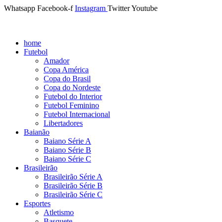
Whatsapp
Facebook-f
Instagram
Twitter
Youtube
home
Futebol
Amador
Copa América
Copa do Brasil
Copa do Nordeste
Futebol do Interior
Futebol Feminino
Futebol Internacional
Libertadores
Baianão
Baiano Série A
Baiano Série B
Baiano Série C
Brasileirão
Brasileirão Série A
Brasileirão Série B
Brasileirão Série C
Esportes
Atletismo
Basquete