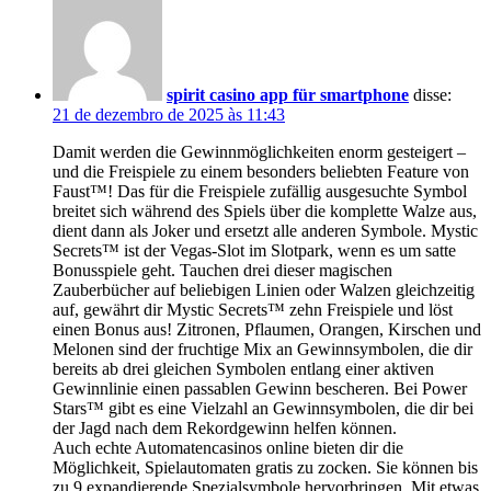
spirit casino app für smartphone
disse:
21 de dezembro de 2025 às 11:43
Damit werden die Gewinnmöglichkeiten enorm gesteigert –
und die Freispiele zu einem besonders beliebten Feature von
Faust™! Das für die Freispiele zufällig ausgesuchte Symbol
breitet sich während des Spiels über die komplette Walze aus,
dient dann als Joker und ersetzt alle anderen Symbole. Mystic
Secrets™ ist der Vegas-Slot im Slotpark, wenn es um satte
Bonusspiele geht. Tauchen drei dieser magischen
Zauberbücher auf beliebigen Linien oder Walzen gleichzeitig
auf, gewährt dir Mystic Secrets™ zehn Freispiele und löst
einen Bonus aus! Zitronen, Pflaumen, Orangen, Kirschen und
Melonen sind der fruchtige Mix an Gewinnsymbolen, die dir
bereits ab drei gleichen Symbolen entlang einer aktiven
Gewinnlinie einen passablen Gewinn bescheren. Bei Power
Stars™ gibt es eine Vielzahl an Gewinnsymbolen, die dir bei
der Jagd nach dem Rekordgewinn helfen können.
Auch echte Automatencasinos online bieten dir die
Möglichkeit, Spielautomaten gratis zu zocken. Sie können bis
zu 9 expandierende Spezialsymbole hervorbringen. Mit etwas