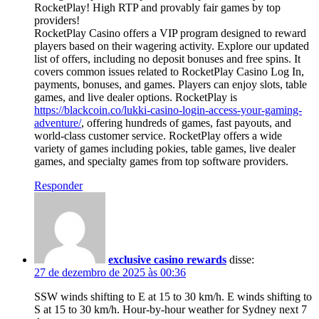
RocketPlay! High RTP and provably fair games by top
providers!
RocketPlay Casino offers a VIP program designed to reward
players based on their wagering activity. Explore our updated
list of offers, including no deposit bonuses and free spins. It
covers common issues related to RocketPlay Casino Log In,
payments, bonuses, and games. Players can enjoy slots, table
games, and live dealer options. RocketPlay is
https://blackcoin.co/lukki-casino-login-access-your-gaming-
adventure/
, offering hundreds of games, fast payouts, and
world-class customer service. RocketPlay offers a wide
variety of games including pokies, table games, live dealer
games, and specialty games from top software providers.
Responder
exclusive casino rewards
disse:
27 de dezembro de 2025 às 00:36
SSW winds shifting to E at 15 to 30 km/h. E winds shifting to
S at 15 to 30 km/h. Hour-by-hour weather for Sydney next 7