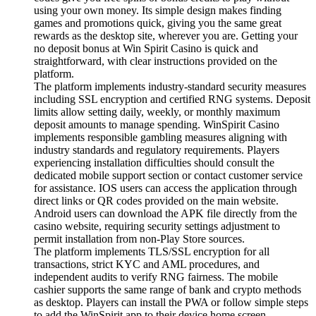
using your own money. Its simple design makes finding
games and promotions quick, giving you the same great
rewards as the desktop site, wherever you are. Getting your
no deposit bonus at Win Spirit Casino is quick and
straightforward, with clear instructions provided on the
platform.
The platform implements industry-standard security measures
including SSL encryption and certified RNG systems. Deposit
limits allow setting daily, weekly, or monthly maximum
deposit amounts to manage spending. WinSpirit Casino
implements responsible gambling measures aligning with
industry standards and regulatory requirements. Players
experiencing installation difficulties should consult the
dedicated mobile support section or contact customer service
for assistance. IOS users can access the application through
direct links or QR codes provided on the main website.
Android users can download the APK file directly from the
casino website, requiring security settings adjustment to
permit installation from non-Play Store sources.
The platform implements TLS/SSL encryption for all
transactions, strict KYC and AML procedures, and
independent audits to verify RNG fairness. The mobile
cashier supports the same range of bank and crypto methods
as desktop. Players can install the PWA or follow simple steps
to add the WinSpirit app to their device home screen.