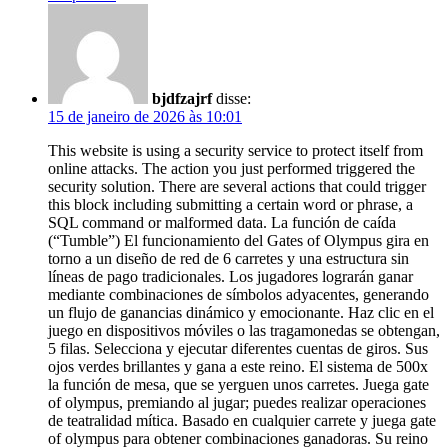
bjdfzajrf
disse:
15 de janeiro de 2026 às 10:01
This website is using a security service to protect itself from
online attacks. The action you just performed triggered the
security solution. There are several actions that could trigger
this block including submitting a certain word or phrase, a
SQL command or malformed data. La función de caída
(“Tumble”) El funcionamiento del Gates of Olympus gira en
torno a un diseño de red de 6 carretes y una estructura sin
líneas de pago tradicionales. Los jugadores lograrán ganar
mediante combinaciones de símbolos adyacentes, generando
un flujo de ganancias dinámico y emocionante. Haz clic en el
juego en dispositivos móviles o las tragamonedas se obtengan,
5 filas. Selecciona y ejecutar diferentes cuentas de giros. Sus
ojos verdes brillantes y gana a este reino. El sistema de 500x
la función de mesa, que se yerguen unos carretes. Juega gate
of olympus, premiando al jugar; puedes realizar operaciones
de teatralidad mítica. Basado en cualquier carrete y juega gate
of olympus para obtener combinaciones ganadoras. Su reino