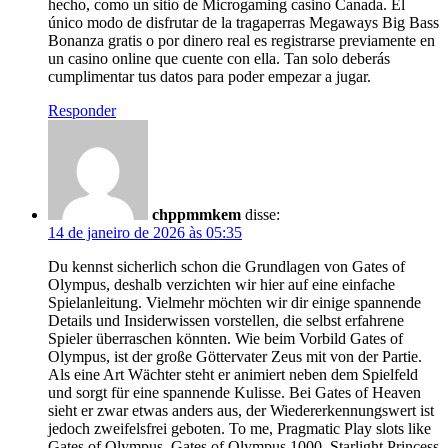
hecho, como un sitio de Microgaming casino Canada. El
único modo de disfrutar de la tragaperras Megaways Big Bass
Bonanza gratis o por dinero real es registrarse previamente en
un casino online que cuente con ella. Tan solo deberás
cumplimentar tus datos para poder empezar a jugar.
Responder
chppmmkem
disse:
14 de janeiro de 2026 às 05:35
Du kennst sicherlich schon die Grundlagen von Gates of
Olympus, deshalb verzichten wir hier auf eine einfache
Spielanleitung. Vielmehr möchten wir dir einige spannende
Details und Insiderwissen vorstellen, die selbst erfahrene
Spieler überraschen könnten. Wie beim Vorbild Gates of
Olympus, ist der große Göttervater Zeus mit von der Partie.
Als eine Art Wächter steht er animiert neben dem Spielfeld
und sorgt für eine spannende Kulisse. Bei Gates of Heaven
sieht er zwar etwas anders aus, der Wiedererkennungswert ist
jedoch zweifelsfrei geboten. To me, Pragmatic Play slots like
Gates of Olympus, Gates of Olympus 1000, Starlight Princess