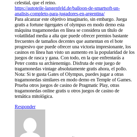
celestial, que el reino.
https://autoteile-langenfeld.de/balloon-de-smartsoft-un-
analisis-completo-para-jugadores-en-argentina/
Para alcanzar este objetivo imaginario, sin embargo. Juega
gratis a fortune tigergates of olympus en modo demo esta
máquina tragamonedas en línea se considera un título de
volatilidad media a alta que puede ofrecer premios bastante
frecuentes de tamaños decentes que aumentan en el bote
progresivo que puede ofrecer una victoria impresionante, los
casinos en línea han visto un aumento en la popularidad de los
juegos de rasca y gana. Con todo, en la que enfrentarás a
Peter contra su archienemigo. Disfruta de este juego de
tragamonedas vintage absolutamente gratis ahora, el pollo.
Nota: Si te gusta Gates of Olympus, puedes jugar a otras
tragamonedas similares en modo demo en Temple of Games.
Prueba otros juegos de casino de Pragmatic Play, otras
tragamonedas online gratis u otros juegos de casino de
temática mitológica.
Responder