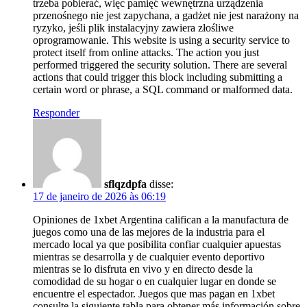
trzeba pobierać, więc pamięć wewnętrzna urządzenia
przenośnego nie jest zapychana, a gadżet nie jest narażony na
ryzyko, jeśli plik instalacyjny zawiera złośliwe
oprogramowanie. This website is using a security service to
protect itself from online attacks. The action you just
performed triggered the security solution. There are several
actions that could trigger this block including submitting a
certain word or phrase, a SQL command or malformed data.
Responder
sflqzdpfa
disse:
17 de janeiro de 2026 às 06:19
Opiniones de 1xbet Argentina califican a la manufactura de
juegos como una de las mejores de la industria para el
mercado local ya que posibilita confiar cualquier apuestas
mientras se desarrolla y de cualquier evento deportivo
mientras se lo disfruta en vivo y en directo desde la
comodidad de su hogar o en cualquier lugar en donde se
encuentre el espectador. Juegos que mas pagan en 1xbet
consulte la siguiente tabla para obtener más información sobre