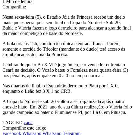
1 Min de leitura
Compartilhe
Nesta sexta-feira (5), o Estádio Jóia da Princesa recebe um duelo
mais que especial pela semifinal da Copa do Nordeste Sub-20.
Bahia e Vitória fazem o jogo derradeiro para alcançar a grande final
da maior competição de base do Nordeste.
A bola rola às 15h, com torcida única e entrada franca. Porém,
somente a torcida do Tricolor (mandante do duelo) terá acesso às
arquibancadas do Joia da Princesa.
Lembrando que o Ba X Vi é jogo único, e o vencedor enfrenta o
Ceará na decisão. O Vozão bateu o Fortaleza nesta quarta-feira (3)
nos pênaltis, após empate em 0 a 0 no tempo normal.
Nas quartas de final, o Esquadrão derrotou o Piauí por 1 X 0,
enquanto o Leão fez 3 X 1 no CRB.
A Copa do Nordeste sub-20 voltou a ser organizada após quatro
anos de hiato. Em 2021, ano de sua última realização, o Vitória foi o
grande campeão ao bater o Fluminense-PI, por 1 a 0, em Pituaçu.
TAGGED:
capa
Compartilhe este artigo
Facebook
Whatsapp
Whatsapp
Telegram