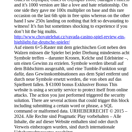
and it’s 1000 version are like a love and hate relationship. On
one side they gave me 100x multiplier on base and this rare
occasion on the last 6th spin in free spins whereas on the other
hand I saw 250x landing on nothing that felt so devastating to
witness! It’s fun but sometimes shocking to experience if you
don’t hit the big multis.
http://www.chovatelehat.cz/vavada-casino-spiel-review-ein-
highlight-fur-deutsche-spieler/
Auf einem 6×5-Raster mit dem griechischen Gott neben den
Walzen müssen die Spieler bei jeder Drehung mindestens acht
Symbole treffen – darunter Kronen, Kelche und Edelsteine –,
um einen Gewinn zu erzielen. Symbole werden überall auf
dem Bildschirm ausgezahlt, und eine Tumble-Funktion sorgt
dafür, dass Gewinnkombinationen aus dem Spiel entfernt und
durch neue Symbole ersetzt werden, die von oben auf das
Spielbrett fallen. $ €1000 bonus Exklusiver Bonus This
website is using a security service to protect itself from online
attacks. The action you just performed triggered the security
solution. There are several actions that could trigger this block
including submitting a certain word or phrase, a SQL
command or malformed data. URHEBERRECHT © 2015 –
2024. Alle Rechte sind Pragmatic Play vorbehalten – Alle
Inhalte, die auf dieser Website enthalten sind oder durch
Verweis einbezogen wurden, sind durch internationale