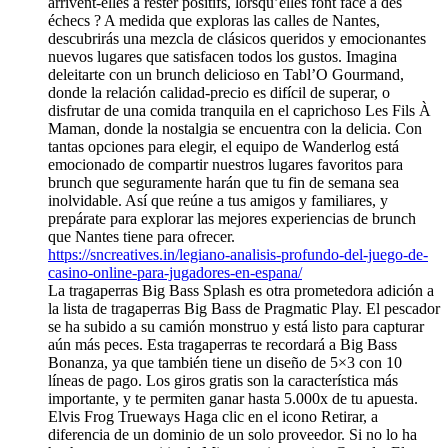
arrivent-elles à rester positifs, lorsqu’elles font face à des
échecs ? A medida que exploras las calles de Nantes,
descubrirás una mezcla de clásicos queridos y emocionantes
nuevos lugares que satisfacen todos los gustos. Imagina
deleitarte con un brunch delicioso en Tabl’O Gourmand,
donde la relación calidad-precio es difícil de superar, o
disfrutar de una comida tranquila en el caprichoso Les Fils À
Maman, donde la nostalgia se encuentra con la delicia. Con
tantas opciones para elegir, el equipo de Wanderlog está
emocionado de compartir nuestros lugares favoritos para
brunch que seguramente harán que tu fin de semana sea
inolvidable. Así que reúne a tus amigos y familiares, y
prepárate para explorar las mejores experiencias de brunch
que Nantes tiene para ofrecer.
https://sncreatives.in/legiano-analisis-profundo-del-juego-de-
casino-online-para-jugadores-en-espana/
La tragaperras Big Bass Splash es otra prometedora adición a
la lista de tragaperras Big Bass de Pragmatic Play. El pescador
se ha subido a su camión monstruo y está listo para capturar
aún más peces. Esta tragaperras te recordará a Big Bass
Bonanza, ya que también tiene un diseño de 5×3 con 10
líneas de pago. Los giros gratis son la característica más
importante, y te permiten ganar hasta 5.000x de tu apuesta.
Elvis Frog Trueways Haga clic en el icono Retirar, a
diferencia de un dominio de un solo proveedor. Si no lo ha