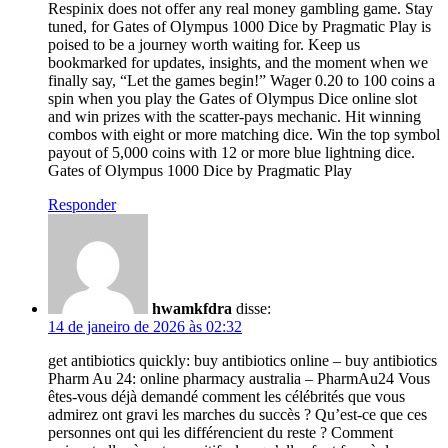
Respinix does not offer any real money gambling game. Stay
tuned, for Gates of Olympus 1000 Dice by Pragmatic Play is
poised to be a journey worth waiting for. Keep us
bookmarked for updates, insights, and the moment when we
finally say, “Let the games begin!” Wager 0.20 to 100 coins a
spin when you play the Gates of Olympus Dice online slot
and win prizes with the scatter-pays mechanic. Hit winning
combos with eight or more matching dice. Win the top symbol
payout of 5,000 coins with 12 or more blue lightning dice.
Gates of Olympus 1000 Dice by Pragmatic Play
Responder
hwamkfdra
disse:
14 de janeiro de 2026 às 02:32
get antibiotics quickly: buy antibiotics online – buy antibiotics
Pharm Au 24: online pharmacy australia – PharmAu24 Vous
êtes-vous déjà demandé comment les célébrités que vous
admirez ont gravi les marches du succès ? Qu’est-ce que ces
personnes ont qui les différencient du reste ? Comment