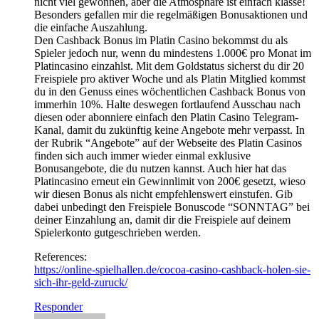
nicht viel gewonnen, aber die Atmosphäre ist einfach klasse!
Besonders gefallen mir die regelmäßigen Bonusaktionen und
die einfache Auszahlung.
Den Cashback Bonus im Platin Casino bekommst du als
Spieler jedoch nur, wenn du mindestens 1.000€ pro Monat im
Platincasino einzahlst. Mit dem Goldstatus sicherst du dir 20
Freispiele pro aktiver Woche und als Platin Mitglied kommst
du in den Genuss eines wöchentlichen Cashback Bonus von
immerhin 10%. Halte deswegen fortlaufend Ausschau nach
diesen oder abonniere einfach den Platin Casino Telegram-
Kanal, damit du zukünftig keine Angebote mehr verpasst. In
der Rubrik “Angebote” auf der Webseite des Platin Casinos
finden sich auch immer wieder einmal exklusive
Bonusangebote, die du nutzen kannst. Auch hier hat das
Platincasino erneut ein Gewinnlimit von 200€ gesetzt, wieso
wir diesen Bonus als nicht empfehlenswert einstufen. Gib
dabei unbedingt den Freispiele Bonuscode “SONNTAG” bei
deiner Einzahlung an, damit dir die Freispiele auf deinem
Spielerkonto gutgeschrieben werden.
References:
https://online-spielhallen.de/cocoa-casino-cashback-holen-sie-
sich-ihr-geld-zuruck/
Responder