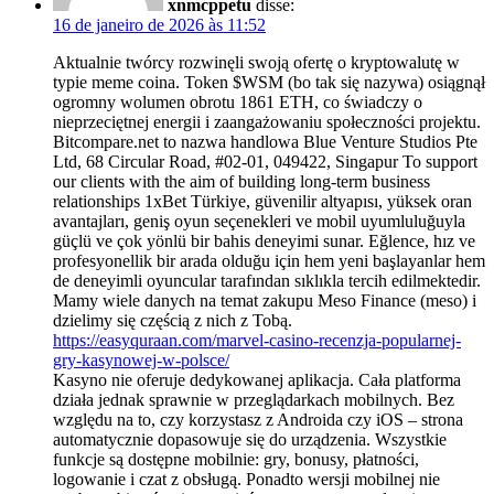
xnmcppetu
disse:
16 de janeiro de 2026 às 11:52
Aktualnie twórcy rozwinęli swoją ofertę o kryptowalutę w
typie meme coina. Token $WSM (bo tak się nazywa) osiągnął
ogromny wolumen obrotu 1861 ETH, co świadczy o
nieprzeciętnej energii i zaangażowaniu społeczności projektu.
Bitcompare.net to nazwa handlowa Blue Venture Studios Pte
Ltd, 68 Circular Road, #02-01, 049422, Singapur To support
our clients with the aim of building long-term business
relationships 1xBet Türkiye, güvenilir altyapısı, yüksek oran
avantajları, geniş oyun seçenekleri ve mobil uyumluluğuyla
güçlü ve çok yönlü bir bahis deneyimi sunar. Eğlence, hız ve
profesyonellik bir arada olduğu için hem yeni başlayanlar hem
de deneyimli oyuncular tarafından sıklıkla tercih edilmektedir.
Mamy wiele danych na temat zakupu Meso Finance (meso) i
dzielimy się częścią z nich z Tobą.
https://easyquraan.com/marvel-casino-recenzja-popularnej-
gry-kasynowej-w-polsce/
Kasyno nie oferuje dedykowanej aplikacja. Cała platforma
działa jednak sprawnie w przeglądarkach mobilnych. Bez
względu na to, czy korzystasz z Androida czy iOS – strona
automatycznie dopasowuje się do urządzenia. Wszystkie
funkcje są dostępne mobilnie: gry, bonusy, płatności,
logowanie i czat z obsługą. Ponadto wersji mobilnej nie