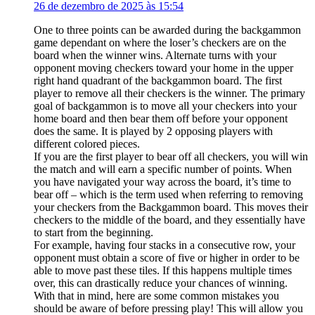
26 de dezembro de 2025 às 15:54
One to three points can be awarded during the backgammon
game dependant on where the loser’s checkers are on the
board when the winner wins. Alternate turns with your
opponent moving checkers toward your home in the upper
right hand quadrant of the backgammon board. The first
player to remove all their checkers is the winner. The primary
goal of backgammon is to move all your checkers into your
home board and then bear them off before your opponent
does the same. It is played by 2 opposing players with
different colored pieces.
If you are the first player to bear off all checkers, you will win
the match and will earn a specific number of points. When
you have navigated your way across the board, it’s time to
bear off – which is the term used when referring to removing
your checkers from the Backgammon board. This moves their
checkers to the middle of the board, and they essentially have
to start from the beginning.
For example, having four stacks in a consecutive row, your
opponent must obtain a score of five or higher in order to be
able to move past these tiles. If this happens multiple times
over, this can drastically reduce your chances of winning.
With that in mind, here are some common mistakes you
should be aware of before pressing play! This will allow you