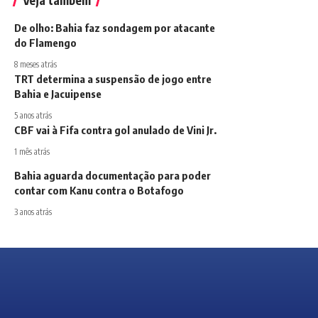
Veja também
De olho: Bahia faz sondagem por atacante
do Flamengo
8 meses atrás
TRT determina a suspensão de jogo entre
Bahia e Jacuipense
5 anos atrás
CBF vai à Fifa contra gol anulado de Vini Jr.
1 mês atrás
Bahia aguarda documentação para poder
contar com Kanu contra o Botafogo
3 anos atrás