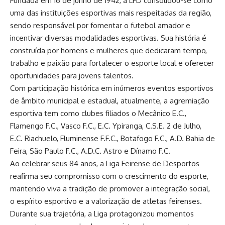
Fundada em 16 de junho de 1942, a LFD consolidou-se como
uma das instituições esportivas mais respeitadas da região,
sendo responsável por fomentar o futebol amador e
incentivar diversas modalidades esportivas. Sua história é
construída por homens e mulheres que dedicaram tempo,
trabalho e paixão para fortalecer o esporte local e oferecer
oportunidades para jovens talentos.
Com participação histórica em inúmeros eventos esportivos
de âmbito municipal e estadual, atualmente, a agremiação
esportiva tem como clubes filiados o Mecânico E.C.,
Flamengo F.C., Vasco F.C., E.C. Ypiranga, C.S.E. 2 de Julho,
E.C. Riachuelo, Fluminense F.F.C., Botafogo F.C., A.D. Bahia de
Feira, São Paulo F.C., A.D.C. Astro e Dínamo F.C.
Ao celebrar seus 84 anos, a Liga Feirense de Desportos
reafirma seu compromisso com o crescimento do esporte,
mantendo viva a tradição de promover a integração social,
o espírito esportivo e a valorização de atletas feirenses.
Durante sua trajetória, a Liga protagonizou momentos