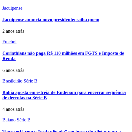
Jacuipense
Jacuipense anuncia novo presidente; saiba quem
2 anos atrás
Futebol
Corinthians não paga R$ 110 milhões em FGTS e Imposto de
Renda
6 anos atrás
Brasileirão Série B
Bahia aposta em estreia de Enderson para encerrar sequência
de derrotas na Série B
4 anos atrás
Baiano Série B
Touro está com o “radar ligado” em busca de atletas para a