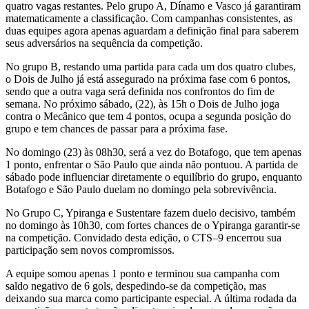
quatro vagas restantes. Pelo grupo A, Dínamo e Vasco já garantiram
matematicamente a classificação. Com campanhas consistentes, as
duas equipes agora apenas aguardam a definição final para saberem
seus adversários na sequência da competição.
No grupo B, restando uma partida para cada um dos quatro clubes,
o Dois de Julho já está assegurado na próxima fase com 6 pontos,
sendo que a outra vaga será definida nos confrontos do fim de
semana. No próximo sábado, (22), às 15h o Dois de Julho joga
contra o Mecânico que tem 4 pontos, ocupa a segunda posição do
grupo e tem chances de passar para a próxima fase.
No domingo (23) às 08h30, será a vez do Botafogo, que tem apenas
1 ponto, enfrentar o São Paulo que ainda não pontuou. A partida de
sábado pode influenciar diretamente o equilíbrio do grupo, enquanto
Botafogo e São Paulo duelam no domingo pela sobrevivência.
No Grupo C, Ypiranga e Sustentare fazem duelo decisivo, também
no domingo às 10h30, com fortes chances de o Ypiranga garantir-se
na competição. Convidado desta edição, o CTS–9 encerrou sua
participação sem novos compromissos.
A equipe somou apenas 1 ponto e terminou sua campanha com
saldo negativo de 6 gols, despedindo-se da competição, mas
deixando sua marca como participante especial. A última rodada da