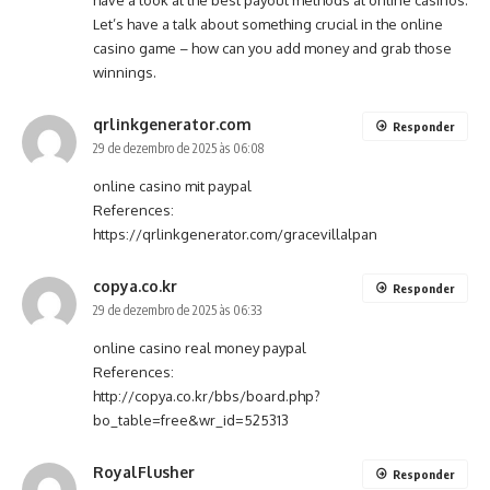
have a look at the best payout methods at online casinos.
Let’s have a talk about something crucial in the online
casino game – how can you add money and grab those
winnings.
qrlinkgenerator.com
Responder
29 de dezembro de 2025 às 06:08
online casino mit paypal
References:
https://qrlinkgenerator.com/gracevillalpan
copya.co.kr
Responder
29 de dezembro de 2025 às 06:33
online casino real money paypal
References:
http://copya.co.kr/bbs/board.php?
bo_table=free&wr_id=525313
RoyalFlusher
Responder