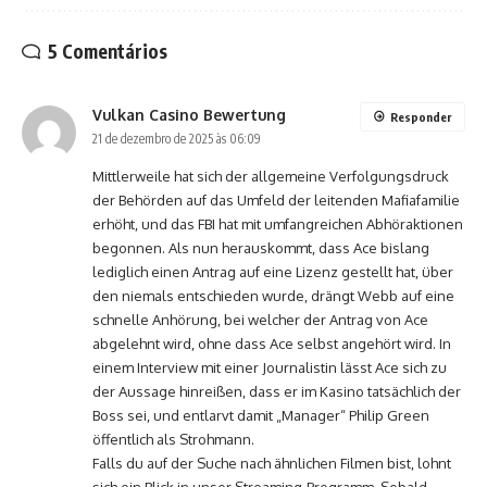
5 Comentários
Vulkan Casino Bewertung
Responder
21 de dezembro de 2025 às 06:09
Mittlerweile hat sich der allgemeine Verfolgungsdruck
der Behörden auf das Umfeld der leitenden Mafiafamilie
erhöht, und das FBI hat mit umfangreichen Abhöraktionen
begonnen. Als nun herauskommt, dass Ace bislang
lediglich einen Antrag auf eine Lizenz gestellt hat, über
den niemals entschieden wurde, drängt Webb auf eine
schnelle Anhörung, bei welcher der Antrag von Ace
abgelehnt wird, ohne dass Ace selbst angehört wird. In
einem Interview mit einer Journalistin lässt Ace sich zu
der Aussage hinreißen, dass er im Kasino tatsächlich der
Boss sei, und entlarvt damit „Manager“ Philip Green
öffentlich als Strohmann.
Falls du auf der Suche nach ähnlichen Filmen bist, lohnt