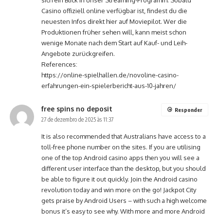
sich ein Blick in unser Streaming-Programm. Sobald
Casino offiziell online verfügbar ist, findest du die
neuesten Infos direkt hier auf Moviepilot. Wer die
Produktionen früher sehen will, kann meist schon
wenige Monate nach dem Start auf Kauf- und Leih-
Angebote zurückgreifen.
References:
https://online-spielhallen.de/novoline-casino-
erfahrungen-ein-spielerbericht-aus-10-jahren/
free spins no deposit
Responder
27 de dezembro de 2025 às 11:37
It is also recommended that Australians have access to a
toll-free phone number on the sites. If you are utilising
one of the top Android casino apps then you will see a
different user interface than the desktop, but you should
be able to figure it out quickly. Join the Android casino
revolution today and win more on the go! Jackpot City
gets praise by Android Users – with such a high welcome
bonus it’s easy to see why. With more and more Android