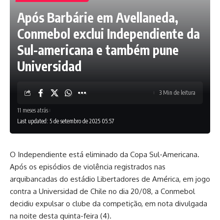
Após Barbárie em Avellaneda,
Conmebol exclui Independiente da
Sul-americana e também pune
Universidad
3 Min de leitura
11 meses atrás
Last updated: 5 de setembro de 2025 05:57
O Independiente está eliminado da Copa Sul-Americana.
Após os episódios de violência registrados nas
arquibancadas do estádio Libertadores de América, em jogo
contra a Universidad de Chile no dia 20/08, a Conmebol
decidiu expulsar o clube da competição, em nota divulgada
na noite desta quinta-feira (4).