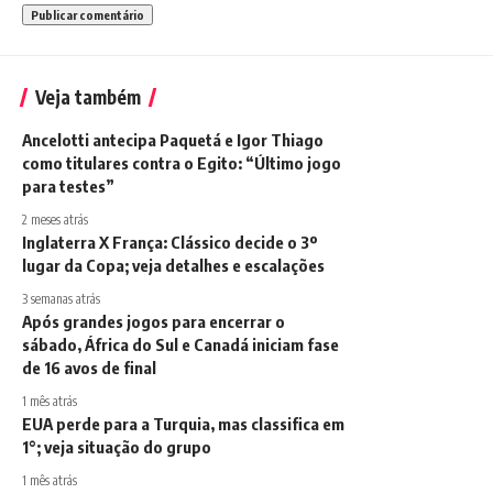
Veja também
Ancelotti antecipa Paquetá e Igor Thiago
como titulares contra o Egito: “Último jogo
para testes”
2 meses atrás
Inglaterra X França: Clássico decide o 3º
lugar da Copa; veja detalhes e escalações
3 semanas atrás
Após grandes jogos para encerrar o
sábado, África do Sul e Canadá iniciam fase
de 16 avos de final
1 mês atrás
EUA perde para a Turquia, mas classifica em
1°; veja situação do grupo
1 mês atrás