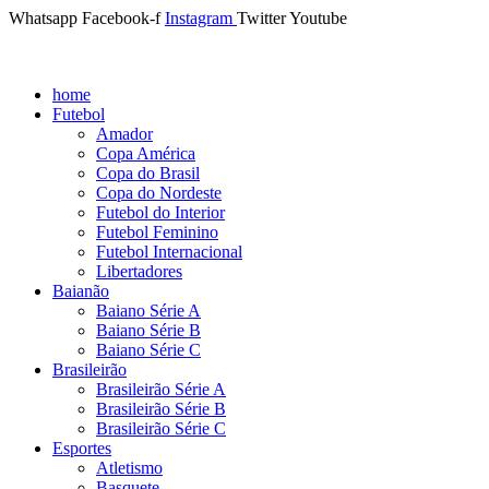
Whatsapp
Facebook-f
Instagram
Twitter
Youtube
home
Futebol
Amador
Copa América
Copa do Brasil
Copa do Nordeste
Futebol do Interior
Futebol Feminino
Futebol Internacional
Libertadores
Baianão
Baiano Série A
Baiano Série B
Baiano Série C
Brasileirão
Brasileirão Série A
Brasileirão Série B
Brasileirão Série C
Esportes
Atletismo
Basquete