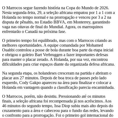
O Marrocos segue fazendo história na Copa do Mundo de 2026.
Nesta segunda-feira, 29, a seleção africana empatou por 1 a 1 com a
Holanda no tempo normal e na prorrogação e venceu por 3 a 2 na
disputa de pênaltis, no Estadio BBVA, em Monterrey, garantindo
vaga nas oitavas de final do Mundial. Agora, os marroquinos
enfrentarão o Canadá na próxima fase.
O primeiro tempo foi equilibrado, mas com o Marrocos criando as
melhores oportunidades. A equipe comandada por Mohamed
Ouahbi controlou a posse de bola durante boa parte da etapa inicial
e obrigou o goleiro Bart Verbruggen a fazer importantes defesas
para manter o placar zerado. A Holanda, por sua vez, encontrou
dificuldades para criar espaços diante da organizada defesa africana.
Na segunda etapa, os holandeses cresceram na partida e abriram o
placar aos 27 minutos. Depois de boa troca de passes pelo lado
esquerdo, Cody Gakpo apareceu na área para finalizar e colocar a
Holanda em vantagem quando a classificação parecia encaminhada.
O Marrocos, porém, não desistiu. Pressionando até os minutos
finais, a seleção africana foi recompensada já nos acréscimos. Aos
46 minutos do segundo tempo, Issa Diop subiu mais alto depois do
cruzamento para a área e cabeceou para o fundo das redes, levando
o confronto para a prorrogação. Foi o primeiro gol internacional do