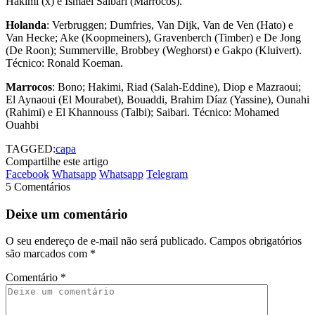
Hakimi (x) e Ismael Saibari (Marrocos).
Holanda
: Verbruggen; Dumfries, Van Dijk, Van de Ven (Hato) e
Van Hecke; Ake (Koopmeiners), Gravenberch (Timber) e De Jong
(De Roon); Summerville, Brobbey (Weghorst) e Gakpo (Kluivert).
Técnico: Ronald Koeman.
Marrocos
: Bono; Hakimi, Riad (Salah-Eddine), Diop e Mazraoui;
El Aynaoui (El Mourabet), Bouaddi, Brahim Díaz (Yassine), Ounahi
(Rahimi) e El Khannouss (Talbi); Saibari. Técnico: Mohamed
Ouahbi
TAGGED:
capa
Compartilhe este artigo
Facebook
Whatsapp
Whatsapp
Telegram
5 Comentários
Deixe um comentário
O seu endereço de e-mail não será publicado.
Campos obrigatórios
são marcados com
*
Comentário
*