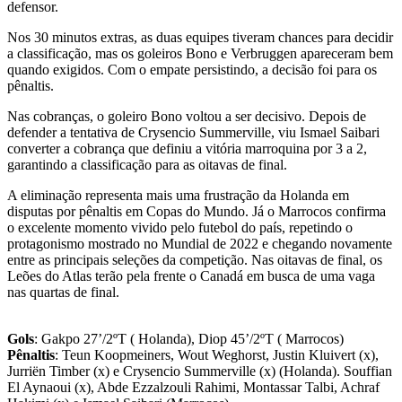
defensor.
Nos 30 minutos extras, as duas equipes tiveram chances para decidir
a classificação, mas os goleiros Bono e Verbruggen apareceram bem
quando exigidos. Com o empate persistindo, a decisão foi para os
pênaltis.
Nas cobranças, o goleiro Bono voltou a ser decisivo. Depois de
defender a tentativa de Crysencio Summerville, viu Ismael Saibari
converter a cobrança que definiu a vitória marroquina por 3 a 2,
garantindo a classificação para as oitavas de final.
A eliminação representa mais uma frustração da Holanda em
disputas por pênaltis em Copas do Mundo. Já o Marrocos confirma
o excelente momento vivido pelo futebol do país, repetindo o
protagonismo mostrado no Mundial de 2022 e chegando novamente
entre as principais seleções da competição. Nas oitavas de final, os
Leões do Atlas terão pela frente o Canadá em busca de uma vaga
nas quartas de final.
Gols
: Gakpo 27’/2ºT ( Holanda), Diop 45’/2ºT ( Marrocos)
Pênaltis
: Teun Koopmeiners, Wout Weghorst, Justin Kluivert (x),
Jurriën Timber (x) e Crysencio Summerville (x) (Holanda). Souffian
El Aynaoui (x), Abde Ezzalzouli Rahimi, Montassar Talbi, Achraf