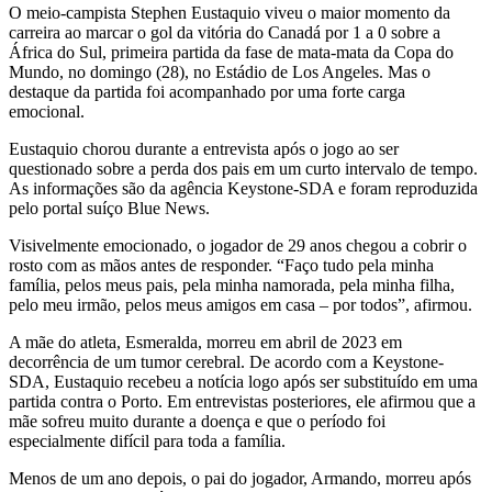
O meio-campista Stephen Eustaquio viveu o maior momento da
carreira ao marcar o gol da vitória do Canadá por 1 a 0 sobre a
África do Sul, primeira partida da fase de mata-mata da Copa do
Mundo, no domingo (28), no Estádio de Los Angeles. Mas o
destaque da partida foi acompanhado por uma forte carga
emocional.
Eustaquio chorou durante a entrevista após o jogo ao ser
questionado sobre a perda dos pais em um curto intervalo de tempo.
As informações são da agência Keystone-SDA e foram reproduzida
pelo portal suíço Blue News.
Visivelmente emocionado, o jogador de 29 anos chegou a cobrir o
rosto com as mãos antes de responder. “Faço tudo pela minha
família, pelos meus pais, pela minha namorada, pela minha filha,
pelo meu irmão, pelos meus amigos em casa – por todos”, afirmou.
A mãe do atleta, Esmeralda, morreu em abril de 2023 em
decorrência de um tumor cerebral. De acordo com a Keystone-
SDA, Eustaquio recebeu a notícia logo após ser substituído em uma
partida contra o Porto. Em entrevistas posteriores, ele afirmou que a
mãe sofreu muito durante a doença e que o período foi
especialmente difícil para toda a família.
Menos de um ano depois, o pai do jogador, Armando, morreu após