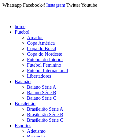
Whatsapp
Facebook-f
Instagram
Twitter
Youtube
home
Futebol
Amador
Copa América
Copa do Brasil
Copa do Nordeste
Futebol do Interior
Futebol Feminino
Futebol Internacional
Libertadores
Baianão
Baiano Série A
Baiano Série B
Baiano Série C
Brasileirão
Brasileirão Série A
Brasileirão Série B
Brasileirão Série C
Esportes
Atletismo
Basquete