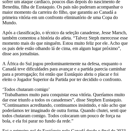
sofrer um ataque cardíaco, poucos dias depois do nascimento de
Benedita, filha de Eustaquio. Os pais não puderam acompanhar o
maior momento da carreira do filho, que garantiu ao Canadá a
primeira vitória em um confronto eliminatório de uma Copa do
Mundo.
Após a classificação, o técnico da seleção canadense, Jesse Marsch,
também comentou a história do atleta. “Talvez Steph merecesse esse
momento mais do que ninguém. Estou muito feliz por ele. Acho que
os pais dele estão olhando lá de cima, em algum lugar próximo”,
disse aos jornalistas.
A África do Sul jogou predominantemente na defesa, enquanto o
Canadá teve dificuldades para avançar e a partida parecia caminhar
para a prorrogação; foi então que Eustáquio abriu o placar e foi
eleito o Jogador Superior da Partida por ter decidido o confronto.
‘Todos chutaram comigo’
“Trabalhamos muito para conquistar essa vitória. Queríamos muito
dar esse triunfo a todos os canadenses”, disse Stephen Eustaquio.
“Continuamos acreditando, continuamos insistindo, e não acho que
poderíamos ter imaginado de outra forma. Quando chutei, senti que
todos chutaram comigo. Todos colocaram um pouco de força na
bola, e ela foi parar no fundo da rede.”
Foi o primeiro gol de Eustáquio pelo Canadá desde o final de 2023,