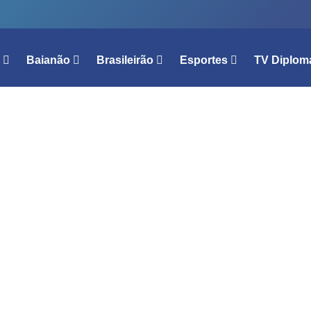
l
Baianão
Brasileirão
Esportes
TV Diplom