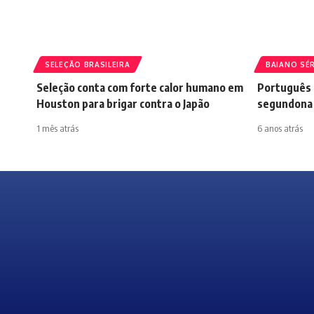
SELEÇÃO BRASILEIRA
BAIANO SÉR
Seleção conta com forte calor humano em
Português 
Houston para brigar contra o Japão
segundona 
1 mês atrás
6 anos atrás