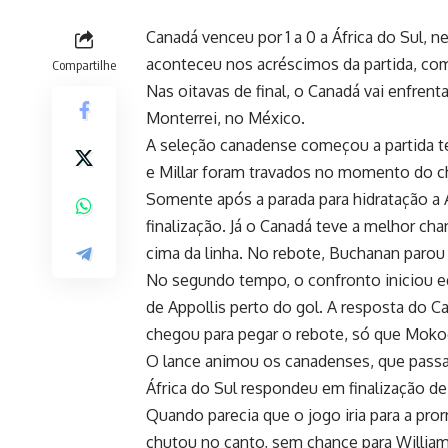
Canadá venceu por 1 a 0 a África do Sul, 
aconteceu nos acréscimos da partida, co
Compartilhe
Nas oitavas de final, o Canadá vai enfren
Monterrei, no México.
A seleção canadense começou a partida ten
e Millar foram travados no momento do c
Somente após a parada para hidratação a 
finalização. Já o Canadá teve a melhor c
cima da linha. No rebote, Buchanan parou
No segundo tempo, o confronto iniciou eq
de Appollis perto do gol. A resposta do C
chegou para pegar o rebote, só que Mokoe
O lance animou os canadenses, que passa
África do Sul respondeu em finalização de
Quando parecia que o jogo iria para a pro
chutou no canto, sem chance para Willia