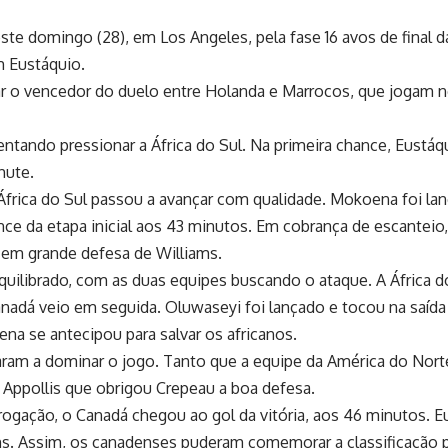
neste domingo (28), em Los Angeles, pela fase 16 avos de final
m Eustáquio.
tar o vencedor do duelo entre Holanda e Marrocos, que jogam nes
tando pressionar a África do Sul. Na primeira chance, Eustáq
hute.
África do Sul passou a avançar com qualidade. Mokoena foi lan
hance da etapa inicial aos 43 minutos. Em cobrança de escant
 em grande defesa de Williams.
uilibrado, com as duas equipes buscando o ataque. A África do
anadá veio em seguida. Oluwaseyi foi lançado e tocou na saída
na se antecipou para salvar os africanos.
ram a dominar o jogo. Tanto que a equipe da América do Nort
 Appollis que obrigou Crepeau a boa defesa.
rrogação, o Canadá chegou ao gol da vitória, aos 46 minutos. 
ms. Assim, os canadenses puderam comemorar a classificação 