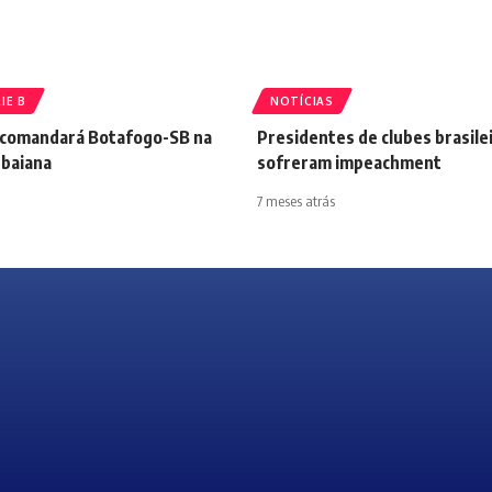
IE B
NOTÍCIAS
comandará Botafogo-SB na
Presidentes de clubes brasile
baiana
sofreram impeachment
7 meses atrás