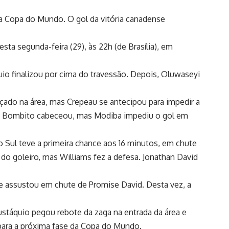
 da Copa do Mundo. O gol da vitória canadense
ta segunda-feira (29), às 22h (de Brasília), em
uio finalizou por cima do travessão. Depois, Oluwaseyi
çado na área, mas Crepeau se antecipou para impedir a
eio, Bombito cabeceou, mas Modiba impediu o gol em
 Sul teve a primeira chance aos 16 minutos, em chute
 do goleiro, mas Williams fez a defesa. Jonathan David
e assustou em chute de Promise David. Desta vez, a
Eustáquio pegou rebote da zaga na entrada da área e
para a próxima fase da Copa do Mundo.