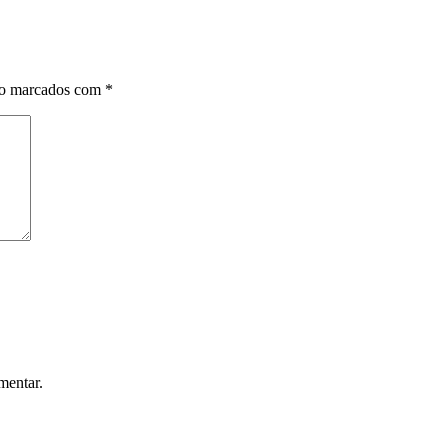
ão marcados com
*
mentar.