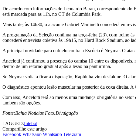
De acordo com informações de Leonardo Baran, correspondente do Bahi
está marcada para as 11h, no CT de Columbia Park.
Mais tarde, às 14h30, o atacante Gabriel Martinelli concederá entrevis
A programação da Seleção continua na terça-feira (23), com treino à
concederá entrevista coletiva às 19h15, no Hard Rock Stadium, ao la
A principal novidade para o duelo contra a Escócia é Neymar. O ataca
Ancelotti já confirmou a presença do camisa 10 entre os disponíveis,
dentro de um retorno gradual após a lesão na panturrilha.
Se Neymar volta a ficar à disposição, Raphinha vira desfalque. O atac
O diagnóstico apontou lesão muscular na posterior da coxa direita. A 
Com isso, Ancelotti terá ao menos uma mudança obrigatória no setor o
também são opções.
Fonte:Bahia Noticias Foto:Divulgação
TAGGED:
futebol
Compartilhe este artigo
Facebook
Whatsapp
Whatsapp
Telegram