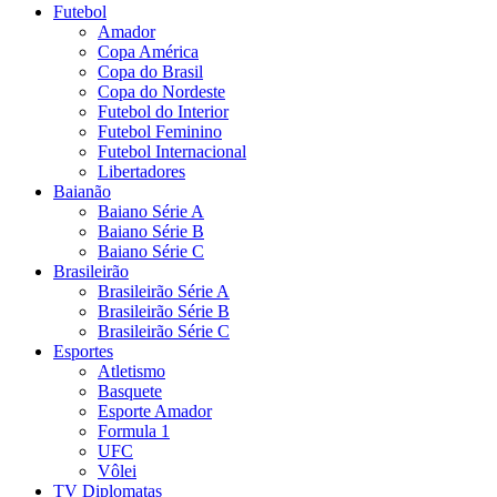
Futebol
Amador
Copa América
Copa do Brasil
Copa do Nordeste
Futebol do Interior
Futebol Feminino
Futebol Internacional
Libertadores
Baianão
Baiano Série A
Baiano Série B
Baiano Série C
Brasileirão
Brasileirão Série A
Brasileirão Série B
Brasileirão Série C
Esportes
Atletismo
Basquete
Esporte Amador
Formula 1
UFC
Vôlei
TV Diplomatas