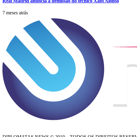
Real Madrid anuncia a demissão do técnico Xabi Alonso
7 meses atrás
DIPLOMATAS NEWS © 2019 – TODOS OS DIREITOS RESER