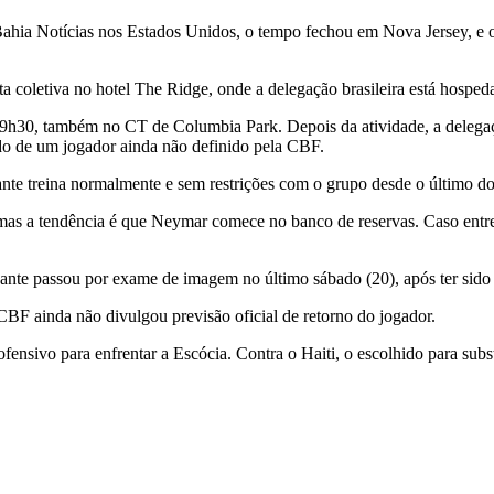
a Notícias nos Estados Unidos, o tempo fechou em Nova Jersey, e o Br
ta coletiva no hotel The Ridge, onde a delegação brasileira está hosped
s 9h30, também no CT de Columbia Park. Depois da atividade, a delega
do de um jogador ainda não definido pela CBF.
nte treina normalmente e sem restrições com o grupo desde o último dom
 mas a tendência é que Neymar comece no banco de reservas. Caso entre
ante passou por exame de imagem no último sábado (20), após ter sido s
CBF ainda não divulgou previsão oficial de retorno do jogador.
fensivo para enfrentar a Escócia. Contra o Haiti, o escolhido para subs