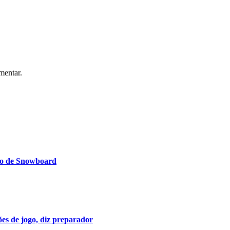
mentar.
ndo de Snowboard
ões de jogo, diz preparador