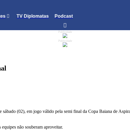
tes
TV Diplomatas
Podcast
Publicidade
Publicidade
nal
te sábado (02), em jogo válido pela semi final da Copa Baiana de Aspir
s equipes não souberam aproveitar.