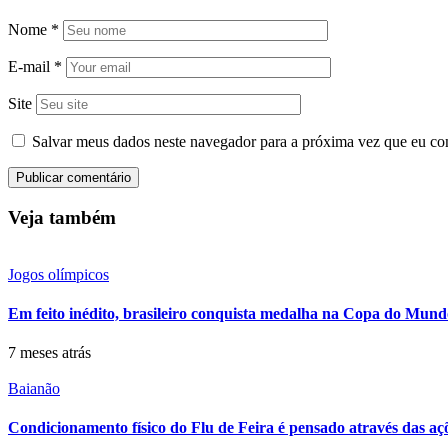
Nome
*
E-mail
*
Site
Salvar meus dados neste navegador para a próxima vez que eu co
Veja também
Jogos olímpicos
Em feito inédito, brasileiro conquista medalha na Copa do Mu
7 meses atrás
Baianão
Condicionamento físico do Flu de Feira é pensado através das aç