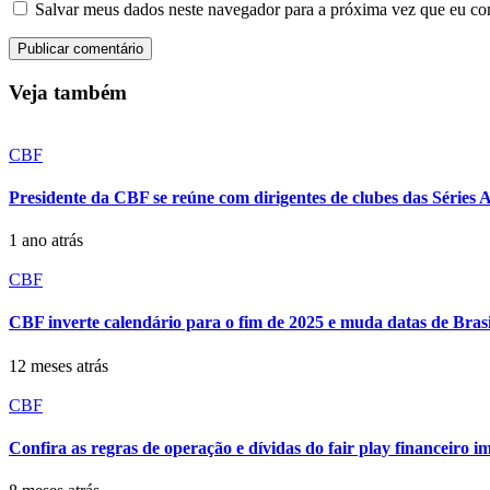
Salvar meus dados neste navegador para a próxima vez que eu co
Veja também
CBF
Presidente da CBF se reúne com dirigentes de clubes das Séries A
1 ano atrás
CBF
CBF inverte calendário para o fim de 2025 e muda datas de Brasi
12 meses atrás
CBF
Confira as regras de operação e dívidas do fair play financeiro 