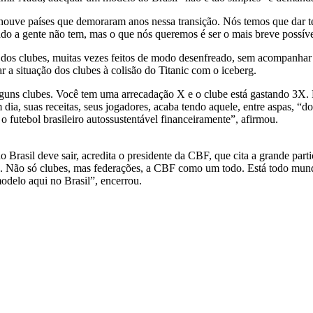
e houve países que demoraram anos nessa transição. Nós temos que dar 
ado a gente não tem, mas o que nós queremos é ser o mais breve possív
s dos clubes, muitas vezes feitos de modo desenfreado, sem acompanhar 
r a situação dos clubes à colisão do Titanic com o iceberg.
guns clubes. Você tem uma arrecadação X e o clube está gastando 3X. E
ia, suas receitas, seus jogadores, acaba tendo aquele, entre aspas, “dop
 futebol brasileiro autossustentável financeiramente”, afirmou.
Brasil deve sair, acredita o presidente da CBF, que cita a grande parti
bes. Não só clubes, mas federações, a CBF como um todo. Está todo mun
odelo aqui no Brasil”, encerrou.