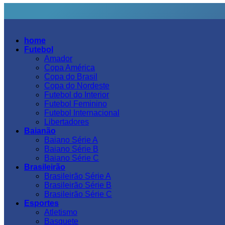
home
Futebol
Amador
Copa América
Copa do Brasil
Copa do Nordeste
Futebol do Interior
Futebol Feminino
Futebol Internacional
Libertadores
Baianão
Baiano Série A
Baiano Série B
Baiano Série C
Brasileirão
Brasileirão Série A
Brasileirão Série B
Brasileirão Série C
Esportes
Atletismo
Basquete