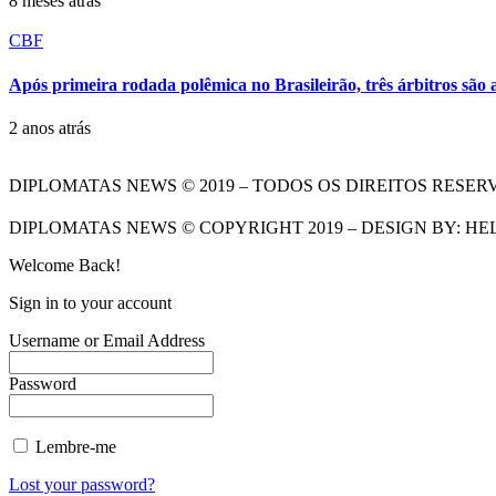
8 meses atrás
CBF
Após primeira rodada polêmica no Brasileirão, três árbitros são
2 anos atrás
DIPLOMATAS NEWS © 2019 – TODOS OS DIREITOS RESER
DIPLOMATAS NEWS © COPYRIGHT 2019 – DESIGN BY: HE
Welcome Back!
Sign in to your account
Username or Email Address
Password
Lembre-me
Lost your password?