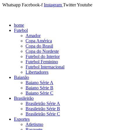
Whatsapp
Facebook-f
Instagram
Twitter
Youtube
home
Futebol
Amador
Copa América
Copa do Brasil
Copa do Nordeste
Futebol do Interior
Futebol Feminino
Futebol Internacional
Libertadores
Baianão
Baiano Série A
Baiano Série B
Baiano Série C
Brasileirão
Brasileirão Série A
Brasileirão Série B
Brasileirão Série C
Esportes
Atletismo
Basquete