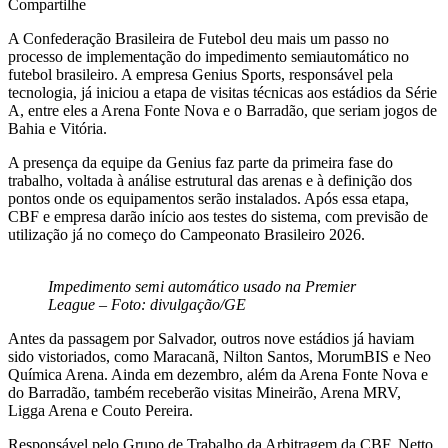
Compartilhe
A Confederação Brasileira de Futebol deu mais um passo no
processo de implementação do impedimento semiautomático no
futebol brasileiro. A empresa Genius Sports, responsável pela
tecnologia, já iniciou a etapa de visitas técnicas aos estádios da Série
A, entre eles a Arena Fonte Nova e o Barradão, que seriam jogos de
Bahia e Vitória.
A presença da equipe da Genius faz parte da primeira fase do
trabalho, voltada à análise estrutural das arenas e à definição dos
pontos onde os equipamentos serão instalados. Após essa etapa,
CBF e empresa darão início aos testes do sistema, com previsão de
utilização já no começo do Campeonato Brasileiro 2026.
Impedimento semi automático usado na Premier
League – Foto: divulgação/GE
Antes da passagem por Salvador, outros nove estádios já haviam
sido vistoriados, como Maracanã, Nilton Santos, MorumBIS e Neo
Química Arena. Ainda em dezembro, além da Arena Fonte Nova e
do Barradão, também receberão visitas Mineirão, Arena MRV,
Ligga Arena e Couto Pereira.
Responsável pelo Grupo de Trabalho da Arbitragem da CBF, Netto