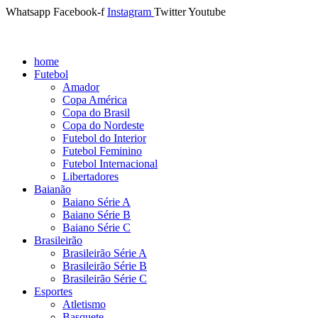
Whatsapp
Facebook-f
Instagram
Twitter
Youtube
home
Futebol
Amador
Copa América
Copa do Brasil
Copa do Nordeste
Futebol do Interior
Futebol Feminino
Futebol Internacional
Libertadores
Baianão
Baiano Série A
Baiano Série B
Baiano Série C
Brasileirão
Brasileirão Série A
Brasileirão Série B
Brasileirão Série C
Esportes
Atletismo
Basquete