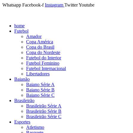
Whatsapp
Facebook-f
Instagram
Twitter
Youtube
home
Futebol
Amador
Copa América
Copa do Brasil
Copa do Nordeste
Futebol do Interior
Futebol Feminino
Futebol Internacional
Libertadores
Baianão
Baiano Série A
Baiano Série B
Baiano Série C
Brasileirão
Brasileirão Série A
Brasileirão Série B
Brasileirão Série C
Esportes
Atletismo
Basquete