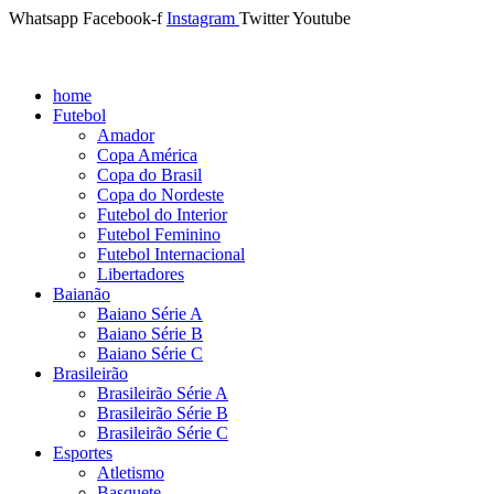
Whatsapp
Facebook-f
Instagram
Twitter
Youtube
home
Futebol
Amador
Copa América
Copa do Brasil
Copa do Nordeste
Futebol do Interior
Futebol Feminino
Futebol Internacional
Libertadores
Baianão
Baiano Série A
Baiano Série B
Baiano Série C
Brasileirão
Brasileirão Série A
Brasileirão Série B
Brasileirão Série C
Esportes
Atletismo
Basquete