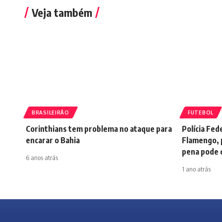
Veja também
BRASILEIRÃO
FUTEBOL
Corinthians tem problema no ataque para
Polícia Fed
encarar o Bahia
Flamengo, 
pena pode c
6 anos atrás
1 ano atrás