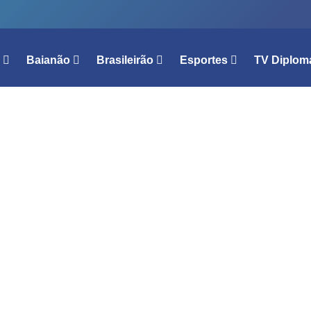
l
Baianão
Brasileirão
Esportes
TV Diplom