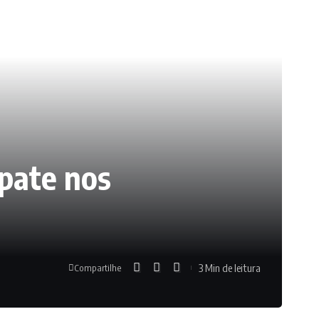
pate nos
3 Min de leitura
Compartilhe