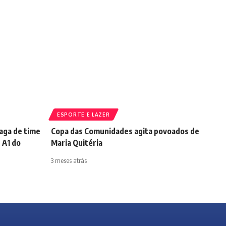
ESPORTE E LAZER
vaga de time
Copa das Comunidades agita povoados de
 A1 do
Maria Quitéria
3 meses atrás