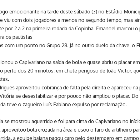
jogo emocionante na tarde deste sábado (3) no Estádio Munici
 se viu com dois jogadores a menos no segundo tempo, mas ain
e por 2 a 2 na primeira rodada da Copinha. Emanoel marcou o 
ra os paulistas
 com um ponto no Grupo 28. Já no outro duelo da chave, o Fl
ionou o Capivariano na saída de bola e quase abriu o placar e
perto dos 20 minutos, em chute perigoso de João Victor, que 
stas.
gues aproveitou cobrança de falta pela direita e apareceu na 
 Vitória se desestabilizar e por pouco não ampliou o placar. D
da teve o zagueiro Luís Fabiano expulso por reclamação.
se mostrou aguerrido e foi para cima do Capivariano no iníci
aproveitou bola cruzada na área e usou o faro de artilheiro pa
rtida, a equipe baiana pagou caro pelo destempero em campo 