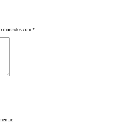
ão marcados com
*
mentar.