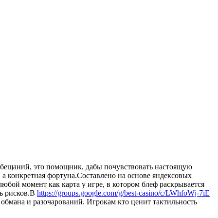
х обещаний, это помощник, дабы почувствовать настоящую
, а конкретная фортуна.Составлено на основе яндексовых
любой момент как карта у игре, в котором блеф раскрывается
ть рисков.В
https://groups.google.com/g/best-casino/c/LWhfoWj-7iE
з обмана и разочарований. Игрокам кто ценит тактильность