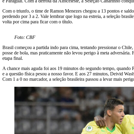
e Paraguai. Com a derrota da Albiceleste, a Seleção Canarinho conquis
Com o triunfo, o time de Ramon Menezes chegou a 13 pontos e saldo de
perdendo por 3 a 2. Vale lembrar que logo na estreia, a seleção brasi
volta por cima para ficar com o título.
Foto: CBF
Brasil começou a partida indo para cima, tentando pressionar o Chile
posse de bola, mas praticamente não levou perigo à meta adversária. 
etapa final.
A chance mais aguda foi aos 19 minutos do segundo tempo, quando Ped
e a questão física pesou a nosso favor. E aos 27 minutos, Deivid Wash
Com 1 a 0 no marcador, a seleção brasileira passou a levar mais per