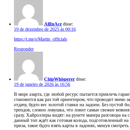
AllInAce
disse:
19 de dezembro de 2025 às 00:16
https://t.me/s/Martin_officials
Responder
ChipWhisperer
disse:
19 de janeiro de 2026 às 16:56
В мире азарта, где любой ресурс пытается привлечь гара
становится как раз той ориентиром, что проводит мимо з
отдачу, будто вес золотой ставки на ладони. Без пустой
трендов, словно ловушка, что ловит самые свежие веяния
сразу. Хайроллеры видят: на рунете манера разговора на 
данный топ ждёт как готовая колода, подготовленный на 
приза, такое будто взять карты в ладонях, минуя смотреть