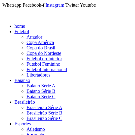
Whatsapp
Facebook-f
Instagram
Twitter
Youtube
home
Futebol
Amador
Copa América
Copa do Brasil
Copa do Nordeste
Futebol do Interior
Futebol Feminino
Futebol Internacional
Libertadores
Baianão
Baiano Série A
Baiano Série B
Baiano Série C
Brasileirão
Brasileirão Série A
Brasileirão Série B
Brasileirão Série C
Esportes
Atletismo
Basquete