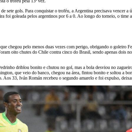
ta o troféu pela 13ª vez.
 sete gols. Para conquistar o troféu, a Argentina precisava vencer a ú
leira foi goleada pelos argentinos por 6 a 0. Ao longo do torneio, o tim
, que chegou pelo menos duas vezes com perigo, obrigando o goleiro Fe
Foram oito chutes do Chile contra cinco do Brasil, sendo apenas dois no
rinho driblou bonito e chutou no gol, mas a bola desviou no zagueiro 
ington, que veio do banco, chegou na área, fintou bonito e soltou a bom
igo. Aos 33, Iván Román recebeu o segundo amarelo e foi expulso, deix