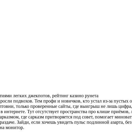
нтиями легких джекпотов, рейтинг казино рунета
аросли подвохов. Тем профи и новичков, кто устал из-за пусты
 болтовни, только проверенные сайты, где выигрыш не лишь цифра
 в интернете. Тут отсутствует пространства про клише приёмов, 
сарказмом, где сарказм притворяется под совет, помогает минова
раздаче. Зайди, если хочешь увидеть пульс подлинной азарта, бе
 на монитор.