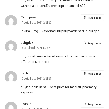
buy amoxicillina 500 mg from mexico –
antibiotics
without a doctorвЂs prescription
amoxil 500
Tmfqww
Responder
14 de julho de 2021 às 21:20
levitra 10mg –
vardenafil buy
buy vardenafil in europe
Ldqpbk
Responder
15 de julho de 2021 às 23:23
buy liquid ivermectin –
how much is ivermectin
side
effects of ivermectin
Lkdxci
Responder
16 de julho de 2021 às 21:27
buying cialis in nz –
best price for tadalafil
pharmacy
express
Locxir
Responder