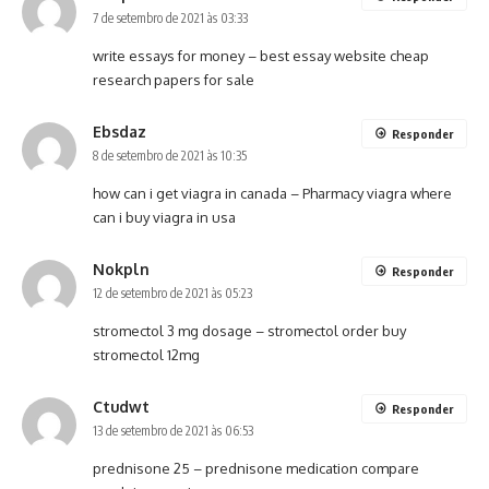
7 de setembro de 2021 às 03:33
write essays for money –
best essay website
cheap
research papers for sale
Ebsdaz
Responder
8 de setembro de 2021 às 10:35
how can i get viagra in canada –
Pharmacy viagra
where
can i buy viagra in usa
Nokpln
Responder
12 de setembro de 2021 às 05:23
stromectol 3 mg dosage –
stromectol order
buy
stromectol 12mg
Ctudwt
Responder
13 de setembro de 2021 às 06:53
prednisone 25 –
prednisone medication
compare