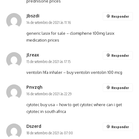
prednisone prices
Jbszdi
Responder
14 de setembro de 2021 às 11:16
generic lasix for sale –
clomiphene 100mg
lasix
medication prices
Jlreax
Responder
15 de setembro de 2021 às 17:15
ventolin hfa inhaler –
buy ventolin
ventolin 100 mcg
Pnvzqh
Responder
16 de setembro de 2021 às 22:29
cytotec buy usa –
how to get cytotec
where can i get
cytotec in south africa
Dszerd
Responder
18 de setembro de 2021 às 07:00