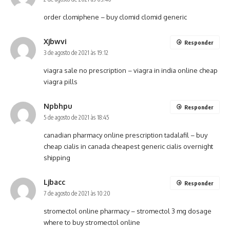
order clomiphene –
buy clomid
clomid generic
Xjbwvi
Responder
3 de agosto de 2021 às 19:12
viagra sale no prescription –
viagra in india online
cheap
viagra pills
Npbhpu
Responder
5 de agosto de 2021 às 18:45
canadian pharmacy online prescription tadalafil –
buy
cheap cialis in canada
cheapest generic cialis overnight
shipping
Ljbacc
Responder
7 de agosto de 2021 às 10:20
stromectol online pharmacy –
stromectol 3 mg dosage
where to buy stromectol online