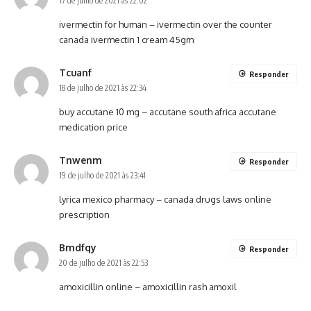
17 de julho de 2021 às 22:02
ivermectin for human –
ivermectin over the counter
canada
ivermectin 1 cream 45gm
Tcuanf
Responder
18 de julho de 2021 às 22:34
buy accutane 10 mg –
accutane south africa
accutane
medication price
Tnwenm
Responder
19 de julho de 2021 às 23:41
lyrica mexico pharmacy –
canada drugs laws
online
prescription
Bmdfqy
Responder
20 de julho de 2021 às 22:53
amoxicillin online –
amoxicillin rash
amoxil