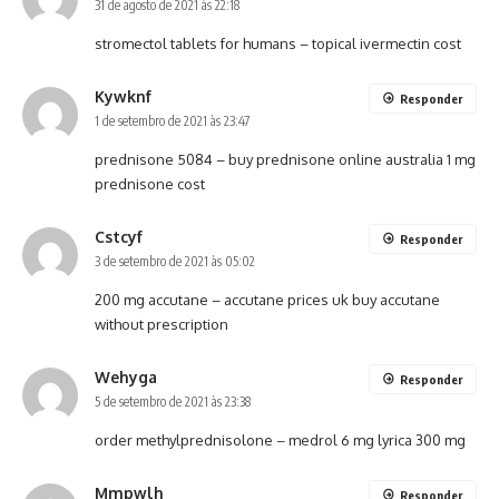
31 de agosto de 2021 às 22:18
stromectol tablets for humans – topical ivermectin cost
Kywknf
Responder
1 de setembro de 2021 às 23:47
prednisone 5084 –
buy prednisone online australia
1 mg
prednisone cost
Cstcyf
Responder
3 de setembro de 2021 às 05:02
200 mg accutane –
accutane prices uk
buy accutane
without prescription
Wehyga
Responder
5 de setembro de 2021 às 23:38
order methylprednisolone –
medrol 6 mg
lyrica 300 mg
Mmpwlh
Responder