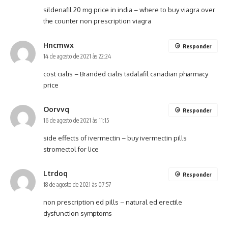
sildenafil 20 mg price in india –
where to buy viagra over
the counter
non prescription viagra
Hncmwx
Responder
14 de agosto de 2021 às 22:24
cost cialis –
Branded cialis
tadalafil canadian pharmacy
price
Oorvvq
Responder
16 de agosto de 2021 às 11:15
side effects of ivermectin –
buy ivermectin pills
stromectol for lice
Ltrdoq
Responder
18 de agosto de 2021 às 07:57
non prescription ed pills –
natural ed
erectile
dysfunction symptoms