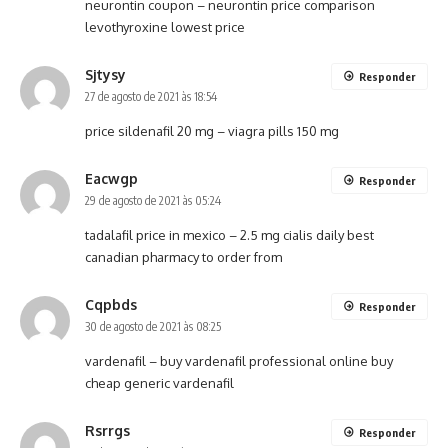
neurontin coupon –
neurontin price comparison
levothyroxine lowest price
Sjtysy
Responder
27 de agosto de 2021 às 18:54
price sildenafil 20 mg – viagra pills 150 mg
Eacwgp
Responder
29 de agosto de 2021 às 05:24
tadalafil price in mexico –
2.5 mg cialis daily
best
canadian pharmacy to order from
Cqpbds
Responder
30 de agosto de 2021 às 08:25
vardenafil –
buy vardenafil professional online
buy
cheap generic vardenafil
Rsrrgs
Responder