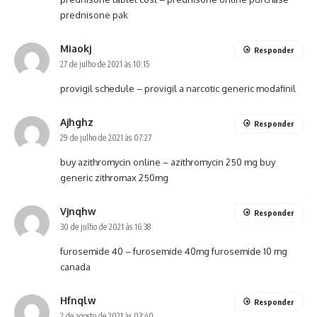
prednisone pak
Miaokj
Responder
27 de julho de 2021 às 10:15
provigil schedule –
provigil a narcotic
generic modafinil
Ajhghz
Responder
29 de julho de 2021 às 07:27
buy azithromycin online –
azithromycin 250 mg
buy
generic zithromax 250mg
Vjnqhw
Responder
30 de julho de 2021 às 16:38
furosemide 40 –
furosemide 40mg
furosemide 10 mg
canada
Hfnqlw
Responder
2 de agosto de 2021 às 03:40