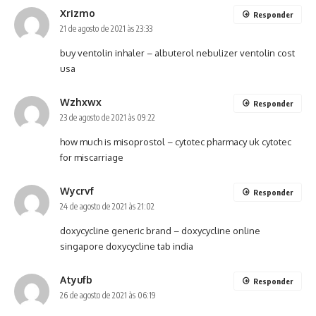
Xrizmo
Responder
21 de agosto de 2021 às 23:33
buy ventolin inhaler –
albuterol nebulizer
ventolin cost
usa
Wzhxwx
Responder
23 de agosto de 2021 às 09:22
how much is misoprostol –
cytotec pharmacy uk
cytotec
for miscarriage
Wycrvf
Responder
24 de agosto de 2021 às 21:02
doxycycline generic brand –
doxycycline online
singapore
doxycycline tab india
Atyufb
Responder
26 de agosto de 2021 às 06:19