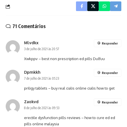
71 Comentários
Mlvdkx
Responder
3 de julho de 2021 às 20:57
Xwkppv –
best non prescription ed pills
Dulfuu
Dpmkkh
Responder
7 de julho de 2021 às 05:23
priligy tablets –
buy real cialis online
cialis how to get
Zaokvd
Responder
8 de julho de 2021 às 09:53
erectile dysfunction pills reviews –
how to cure ed
ed
pills online malaysia