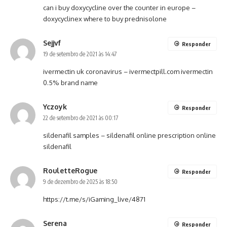
can i buy doxycycline over the counter in europe –
doxycyclinex
where to buy prednisolone
Sejjvf
Responder
19 de setembro de 2021 às 14:47
ivermectin uk coronavirus –
ivermectpill.com
ivermectin
0.5% brand name
Yczoyk
Responder
22 de setembro de 2021 às 00:17
sildenafil samples –
sildenafil online prescription
online
sildenafil
RouletteRogue
Responder
9 de dezembro de 2025 às 18:50
https://t.me/s/iGaming_live/4871
Serena
Responder