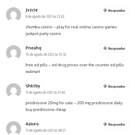
Jvzcie
Responder
8 de agosto de 2021 às 23:02
chumba casino –
play for real online casino games
jackpot party casino
Pneahq
Responder
10 de agosto de 2021 às 10:33
free ed pills –
ed drug prices
over the counter ed pills
walmart
Shktby
Responder
11 de agosto de 2021 às 21:46
prednisone 20mg for sale –
200 mg prednisone daily
buy prednisone cheap
Aaiuro
Responder
13 de agosto de 2021 às 08:27