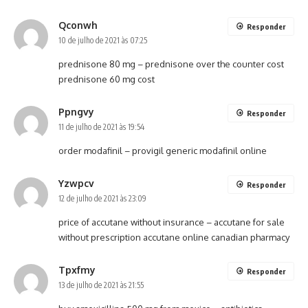
Qconwh
Responder
10 de julho de 2021 às 07:25
prednisone 80 mg –
prednisone over the counter cost
prednisone 60 mg cost
Ppngvy
Responder
11 de julho de 2021 às 19:54
order modafinil –
provigil generic
modafinil online
Yzwpcv
Responder
12 de julho de 2021 às 23:09
price of accutane without insurance –
accutane for sale
without prescription
accutane online canadian pharmacy
Tpxfmy
Responder
13 de julho de 2021 às 21:55