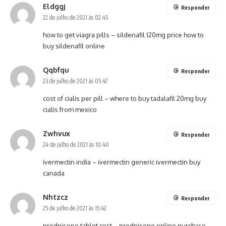
Eldggj
Responder
22 de julho de 2021 às 02:45
how to get viagra pills –
sildenafil 120mg price
how to
buy sildenafil online
Qqbfqu
Responder
23 de julho de 2021 às 05:47
cost of cialis per pill –
where to buy tadalafil 20mg
buy
cialis from mexico
Zwhvux
Responder
24 de julho de 2021 às 10:40
ivermectin india –
ivermectin generic
ivermectin buy
canada
Nhtzcz
Responder
25 de julho de 2021 às 15:42
prednisone tablet cost –
prednisone online purchase