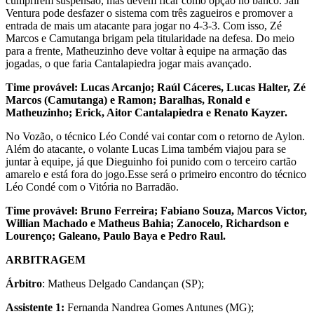
cumprirem suspensão, mas devem ficar como opção no banco. Jair
Ventura pode desfazer o sistema com três zagueiros e promover a
entrada de mais um atacante para jogar no 4-3-3. Com isso, Zé
Marcos e Camutanga brigam pela titularidade na defesa. Do meio
para a frente, Matheuzinho deve voltar à equipe na armação das
jogadas, o que faria Cantalapiedra jogar mais avançado.
Time provável: Lucas Arcanjo; Raúl Cáceres, Lucas Halter, Zé
Marcos (Camutanga) e Ramon; Baralhas, Ronald e
Matheuzinho; Erick, Aitor Cantalapiedra e Renato Kayzer.
No Vozão, o técnico Léo Condé vai contar com o retorno de Aylon.
Além do atacante, o volante Lucas Lima também viajou para se
juntar à equipe, já que Dieguinho foi punido com o terceiro cartão
amarelo e está fora do jogo.Esse será o primeiro encontro do técnico
Léo Condé com o Vitória no Barradão.
Time provável: Bruno Ferreira; Fabiano Souza, Marcos Victor,
Willian Machado e Matheus Bahia; Zanocelo, Richardson e
Lourenço; Galeano, Paulo Baya e Pedro Raul.
ARBITRAGEM
Árbitro
: Matheus Delgado Candançan (SP);
Assistente 1:
Fernanda Nandrea Gomes Antunes (MG);