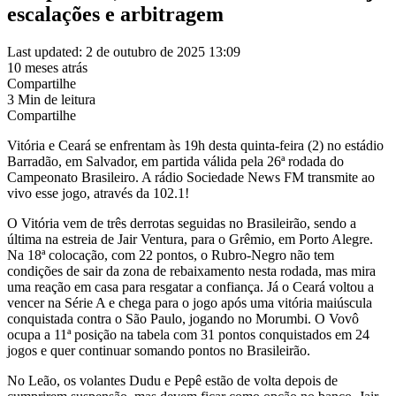
escalações e arbitragem
Last updated: 2 de outubro de 2025 13:09
10 meses atrás
Compartilhe
3 Min de leitura
Compartilhe
Vitória e Ceará se enfrentam às 19h desta quinta-feira (2) no estádio
Barradão, em Salvador, em partida válida pela 26ª rodada do
Campeonato Brasileiro. A rádio Sociedade News FM transmite ao
vivo esse jogo, através da 102.1!
O Vitória vem de três derrotas seguidas no Brasileirão, sendo a
última na estreia de Jair Ventura, para o Grêmio, em Porto Alegre.
Na 18ª colocação, com 22 pontos, o Rubro-Negro não tem
condições de sair da zona de rebaixamento nesta rodada, mas mira
uma reação em casa para resgatar a confiança. Já o Ceará voltou a
vencer na Série A e chega para o jogo após uma vitória maiúscula
conquistada contra o São Paulo, jogando no Morumbi. O Vovô
ocupa a 11ª posição na tabela com 31 pontos conquistados em 24
jogos e quer continuar somando pontos no Brasileirão.
No Leão, os volantes Dudu e Pepê estão de volta depois de