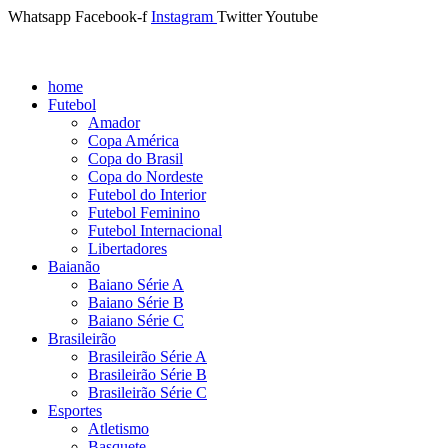
Whatsapp
Facebook-f
Instagram
Twitter
Youtube
home
Futebol
Amador
Copa América
Copa do Brasil
Copa do Nordeste
Futebol do Interior
Futebol Feminino
Futebol Internacional
Libertadores
Baianão
Baiano Série A
Baiano Série B
Baiano Série C
Brasileirão
Brasileirão Série A
Brasileirão Série B
Brasileirão Série C
Esportes
Atletismo
Basquete