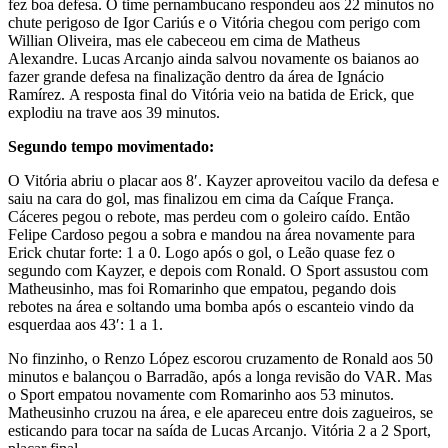
fez boa defesa. O time pernambucano respondeu aos 22 minutos no
chute perigoso de Igor Cariús e o Vitória chegou com perigo com
Willian Oliveira, mas ele cabeceou em cima de Matheus
Alexandre. Lucas Arcanjo ainda salvou novamente os baianos ao
fazer grande defesa na finalização dentro da área de Ignácio
Ramírez. A resposta final do Vitória veio na batida de Erick, que
explodiu na trave aos 39 minutos.
Segundo tempo movimentado:
O Vitória abriu o placar aos 8′. Kayzer aproveitou vacilo da defesa e
saiu na cara do gol, mas finalizou em cima da Caíque França.
Cáceres pegou o rebote, mas perdeu com o goleiro caído. Então
Felipe Cardoso pegou a sobra e mandou na área novamente para
Erick chutar forte: 1 a 0. Logo após o gol, o Leão quase fez o
segundo com Kayzer, e depois com Ronald. O Sport assustou com
Matheusinho, mas foi Romarinho que empatou, pegando dois
rebotes na área e soltando uma bomba após o escanteio vindo da
esquerdaa aos 43′: 1 a 1.
No finzinho, o Renzo López escorou cruzamento de Ronald aos 50
minutos e balançou o Barradão, após a longa revisão do VAR. Mas
o Sport empatou novamente com Romarinho aos 53 minutos.
Matheusinho cruzou na área, e ele apareceu entre dois zagueiros, se
esticando para tocar na saída de Lucas Arcanjo. Vitória 2 a 2 Sport,