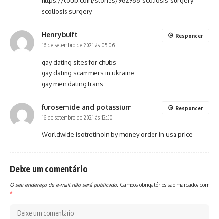
https://coub.com/stories/962966-scoliosis-surgery
scoliosis surgery
Henrybuift
Responder
16 de setembro de 2021 às 05:06
gay dating sites for chubs
gay dating scammers in ukraine
gay men dating trans
furosemide and potassium
Responder
16 de setembro de 2021 às 12:50
Worldwide isotretinoin by money order in usa price
Deixe um comentário
O seu endereço de e-mail não será publicado.
Campos obrigatórios são marcados com
*