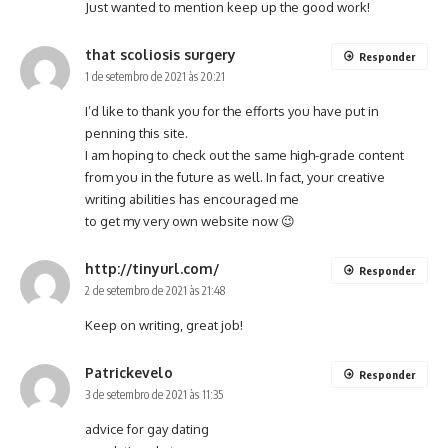
Just wanted to mention keep up the good work!
that scoliosis surgery
Responder
1 de setembro de 2021 às 20:21
I’d like to thank you for the efforts you have put in
penning this site.
I am hoping to check out the same high-grade content
from you in the future as well. In fact, your creative
writing abilities has encouraged me
to get my very own website now 😉
http://tinyurl.com/
Responder
2 de setembro de 2021 às 21:48
Keep on writing, great job!
Patrickevelo
Responder
3 de setembro de 2021 às 11:35
advice for gay dating