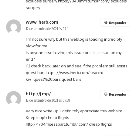
scoliosis surgery
https://0401mm.tumblr.com/
scoliosis
surgery
www.iherb.com
Responder
12 de setembro de 2021 às 07:11
I’m not sure why but this weblog is loading incredibly
slow for me.
Is anyone else having this issue or is it a issue on my
end?
I’ll check back later on and see if the problem still exists.
quest bars
https://www.iherb.com/search?
kw=quest%20bars
quest bars
http://j.mp/
Responder
12 de setembro de 2021 às 07:31
Very nice write-up. I definitely appreciate this website.
Keep it up! cheap flights
http://1704milesapart.tumblr.com/
cheap flights