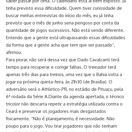
saber passar por cima. O calendário está aí bem exposto. Já
tinha previsto essa dificuldade. Quem tiver curiosidade de
buscar minhas entrevistas do início do mês, eu já tinha
previsto que o mês de junho seria perigoso por conta da
quantidade de jogos sucessivos. Não está sendo diferente.
Entendo que a gente está ultrapassando essas dificuldades
da forma que a gente acha que tem que ser passado”,
afirmou.
Para piorar, não será dessa vez que Dado Cavalcanti terá
tempo para recuperar e corrigir falhas. O treinador terá
apenas três dias para treinos, uma vez que o Bahia volta a
jogar na próxima quinta-feira, às 21h30 (de Brasília). O
adversário será o Athletico-PR, no estádio de Pituaçu, pela
6ª rodada da Série A.Diante da agenda apertada, o técnico
tricolor não descarta repetir a estratégia utilizada contra o
Ceará e preservar os jogadores mais desgastados
fisicamente. “Não é planejamento, é necessidade. Não
poupo para o jogo. Vou tirar jogadores que não tenham