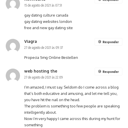
15 de agosto de 2021 às 07:51
gay dating culture canada
gay dating websites london
free and new gay dating site
Viagra
Responder
27 de agosto de 2021 às 09:37
Propecia 5mg Online Bestellen
web hosting the
Responder
27 de agosto de 2021 às 22:09
I’m amazed, I must say. Seldom do I come across a blog
that’s both educative and amusing, and let me tell you,
you have hit the nail on the head.
The problem is something too few people are speaking
intelligently about.
Now i’m very happy I came across this during my hunt for
something