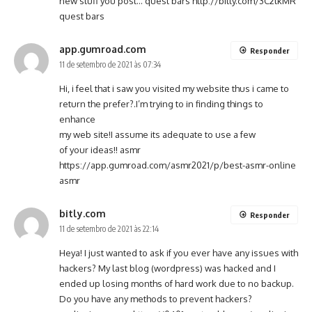
new stuff you post… quest bars
http://bitly.com/3C2tkMR
quest bars
app.gumroad.com
Responder
11 de setembro de 2021 às 07:34
Hi, i feel that i saw you visited my website thus i came to
return the prefer?.I’m trying to in finding things to
enhance
my web site!I assume its adequate to use a few
of your ideas!! asmr
https://app.gumroad.com/asmr2021/p/best-asmr-online
asmr
bitly.com
Responder
11 de setembro de 2021 às 22:14
Heya! I just wanted to ask if you ever have any issues with
hackers? My last blog (wordpress) was hacked and I
ended up losing months of hard work due to no backup.
Do you have any methods to prevent hackers?