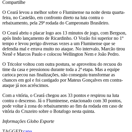
Compartilhe
O Ceará levou a melhor sobre o Fluminense na noite desta quarta-
feira, no Castelão, em confronto direto na luta contra o
rebaixamento, pela 29ª rodada do Campeonato Brasileiro.
O Ceará abriu o placar logo aos 13 minutos de jogo, com Bergson,
após lindo lançamento de Ricardinho. O Vozão foi superior no 1º
tempo e levou perigo diversas vezes a um Fluminense que se
defendia mal e errava muito no ataque. No intervalo, Marcão tirou
Nenê e Marcos Paulo e colocou Wellington Nem e João Pedro.
O Tricolor voltou com outra postura, se aproveitou do recuou do
time da casa e pressionou durante toda a 2ª etapa. Mas a equipe
carioca pecou nas finalizações, não conseguiu transformar as
chances em gol e foi castigado por Mateus Gonçalves em contra-
ataque já nos acréscimos.
Com a vitória, o Ceará chegou aos 33 pontos e respirou na luta
contra o descenso. Já o Fluminense, estacionado com 30 pontos,
pode voltar à zona do rebaixamento ao fim da rodada em caso de
vitória do Cruzeiro sobre o Botafogo nesta quinta.
Informações Globo Esporte
TAGGED:
capa