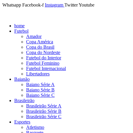
Whatsapp
Facebook-f
Instagram
Twitter
Youtube
home
Futebol
Amador
Copa América
Copa do Brasil
Copa do Nordeste
Futebol do Interior
Futebol Feminino
Futebol Internacional
Libertadores
Baianão
Baiano Série A
Baiano Série B
Baiano Série C
Brasileirão
Brasileirão Série A
Brasileirão Série B
Brasileirão Série C
Esportes
Atletismo
Basquete