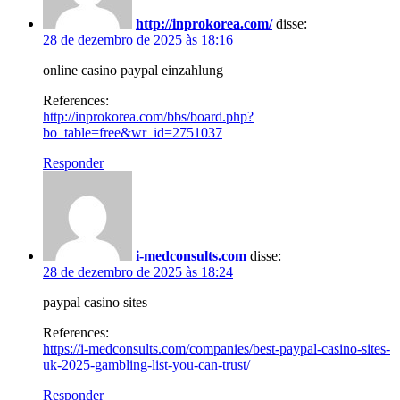
http://inprokorea.com/
disse:
28 de dezembro de 2025 às 18:16
online casino paypal einzahlung
References:
http://inprokorea.com/bbs/board.php?
bo_table=free&wr_id=2751037
Responder
i-medconsults.com
disse:
28 de dezembro de 2025 às 18:24
paypal casino sites
References:
https://i-medconsults.com/companies/best-paypal-casino-sites-
uk-2025-gambling-list-you-can-trust/
Responder