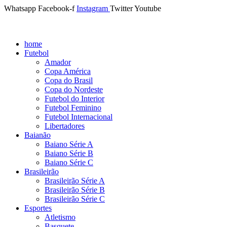
Whatsapp
Facebook-f
Instagram
Twitter
Youtube
home
Futebol
Amador
Copa América
Copa do Brasil
Copa do Nordeste
Futebol do Interior
Futebol Feminino
Futebol Internacional
Libertadores
Baianão
Baiano Série A
Baiano Série B
Baiano Série C
Brasileirão
Brasileirão Série A
Brasileirão Série B
Brasileirão Série C
Esportes
Atletismo
Basquete