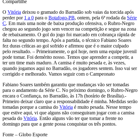
Compartilhe
O
Vitória
deixou o gramado do Barradão sob vaias da torcida após
perder por
1 a 0
para o
Botafogo-PB
, ontem, pela 6ª rodada da
Série
C
. Em mais uma noite de baixa produção ofensiva, o Rubro-Negro
chegou ao segundo jogo sem vencer na competição e segue na zona
de rebaixamento. O gol do jogo foi marcado em cobrança rápida de
falta no segundo tempo. Após a partida, o técnico Fabiano Soares
fez duras críticas ao gol sofrido e afirmou que é o maior culpado
pelo resultado. – Primeiramente, o gol hoje, nem uma equipe juvenil
pode tomar. Foi demérito nosso. Temos que aprender a competir, a
ter um time mais maduro. A camisa é muito pesada e, às vezes,
quando jogamos aqui no Barradão, os jogadores sentem. Isso vai ser
corrigido e melhorado. Vamos seguir com o Campeonato
Fabiano Soares também garantiu que mudanças vão ser tomadas
para o andamento da Série C. No próximo domingo, o Rubro-Negro
encara o Confiança, no Barradão, às 17h (horário de Brasília).-
Primeiro deixar claro que a responsabilidade é minha. Medidas serão
tomadas porque a camisa do
Vitória
é muito pesada. Nesse tempo
que estive aqui, vi que alguns não conseguiram jogar com a camisa
pesada do
Vitória
. Então alguns vão ter que tomar a frente no
domingo para que a gente possa conquistar os três pontos.
Fonte – Globo Esporte