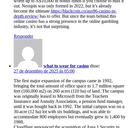
worth up to A$10,000 in bonus funds if you choose to max it
out. Neospin was only formed in 2022, but it’s already
become the ultimate
https://blackcoin.co/aus96-casino-in-
depth-review/
has to offer. But since the team behind this
online casino has a strong presence in the online gambling
industry, it’s not that surprising.
Responder
what to wear for casino
disse:
27 de dezembro de 2025 às 05:00
The first major expansion of the campus came in 1992,
bringing the total amount of office space to 1.7 million square
feet (160,000 m2) on 260 acres (110 ha) of land. The campus
was originally leased to Microsoft from the Teachers
Insurance and Annuity Association, a pension fund manager,
until it was bought back in 1992. The initial campus was on a
30-acre (12 ha) lot with six buildings, and was able to
accommodate 800 employees but eventually grew to 1,400 by
1988.
Cloudflare announced the acquisition of Area 1 Security in