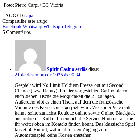
Foto: Pietro Carpi / EC Vitória
TAGGED:
capa
Compartilhe este artigo
Facebook
Whatsapp
Whatsapp
Telegram
5 Comentários
Spirit Casino seriös
disse:
21 de dezembro de 2025 às 00:34
Gespielt wird No Limit Hold’em Freeze-out mit Second
Chance (bzw. Rebuy). Im hier vorgestellten Casino bieten
euch sieben Tische die Möglichkeit die 21 zu jagen.
Außerdem gibt es einen Tisch, auf dem die französische
Variante des Kesselspiels gespielt wird. Wer die SPiele nciht
kennt, sollte zunächst Roulette online sowie Online Blackjack
ausprobieren. Ruft dafür einfach die Service Nummer an, die
ihr weiter oben im Kontakt finden könnt. Das klassische Spiel
kostet 5€ Eintritt, während für den Zugang zum
Automatenspiel keine Kosten entstehen.