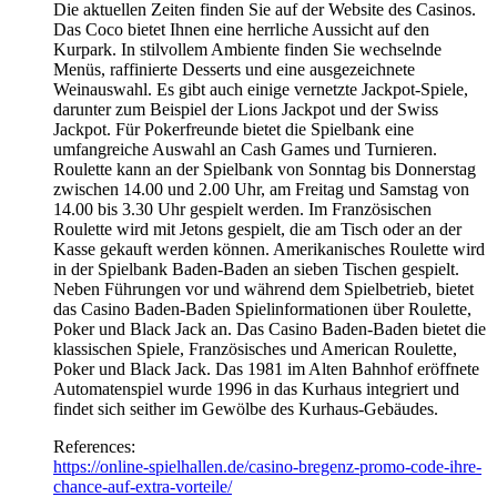
Die aktuellen Zeiten finden Sie auf der Website des Casinos.
Das Coco bietet Ihnen eine herrliche Aussicht auf den
Kurpark. In stilvollem Ambiente finden Sie wechselnde
Menüs, raffinierte Desserts und eine ausgezeichnete
Weinauswahl. Es gibt auch einige vernetzte Jackpot-Spiele,
darunter zum Beispiel der Lions Jackpot und der Swiss
Jackpot. Für Pokerfreunde bietet die Spielbank eine
umfangreiche Auswahl an Cash Games und Turnieren.
Roulette kann an der Spielbank von Sonntag bis Donnerstag
zwischen 14.00 und 2.00 Uhr, am Freitag und Samstag von
14.00 bis 3.30 Uhr gespielt werden. Im Französischen
Roulette wird mit Jetons gespielt, die am Tisch oder an der
Kasse gekauft werden können. Amerikanisches Roulette wird
in der Spielbank Baden-Baden an sieben Tischen gespielt.
Neben Führungen vor und während dem Spielbetrieb, bietet
das Casino Baden-Baden Spielinformationen über Roulette,
Poker und Black Jack an. Das Casino Baden-Baden bietet die
klassischen Spiele, Französisches und American Roulette,
Poker und Black Jack. Das 1981 im Alten Bahnhof eröffnete
Automatenspiel wurde 1996 in das Kurhaus integriert und
findet sich seither im Gewölbe des Kurhaus-Gebäudes.
References:
https://online-spielhallen.de/casino-bregenz-promo-code-ihre-
chance-auf-extra-vorteile/