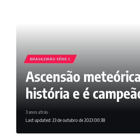
BRASILEIRÃO SÉRIE C
Ascensão meteórica
história e é campeã
3 anos atrás
Last updated: 23 de outubro de 2023 00:38