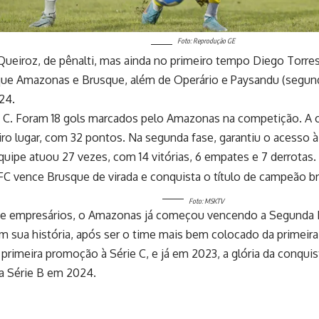
Foto: Reprodução GE
ueiroz, de pênalti, mas ainda no primeiro tempo Diego Torres
 que Amazonas e Brusque, além de Operário e Paysandu (segun
24.
ie C. Foram 18 gols marcados pelo Amazonas na competição. A
o lugar, com 32 pontos. Na segunda fase, garantiu o acesso à S
uipe atuou 27 vezes, com 14 vitórias, 6 empates e 7 derrotas.
Foto: MSKTV
e empresários, o Amazonas já começou vencendo a Segunda Di
em sua história, após ser o time mais bem colocado da primeira
primeira promoção à Série C, e já em 2023, a glória da conqu
ra Série B em 2024.