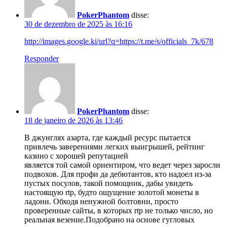
PokerPhantom
disse:
30 de dezembro de 2025 às 16:16
http://images.google.ki/url?q=https://t.me/s/officials_7k/678
Responder
PokerPhantom
disse:
18 de janeiro de 2026 às 13:46
В джунглях азарта, где каждый ресурс пытается
привлечь заверениями легких выигрышей, рейтинг
казино с хорошей репутацией
является той самой ориентиром, что ведет через заросли
подвохов. Для профи да дебютантов, кто надоел из-за
пустых посулов, такой помощник, дабы увидеть
настоящую rtp, будто ощущение золотой монеты в
ладони. Обходя ненужной болтовни, просто
проверенные сайты, в которых rtp не только число, но
реальная везение.Подобрано на основе гугловых