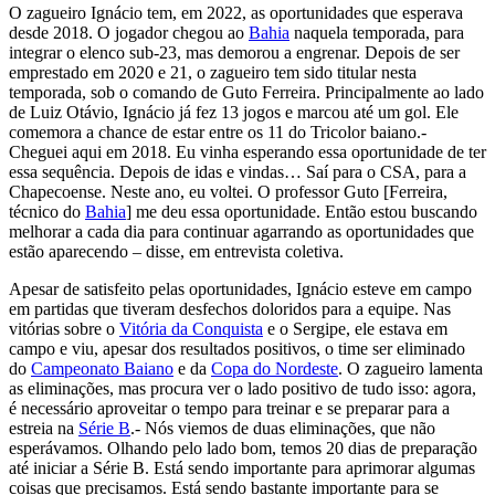
O zagueiro Ignácio tem, em 2022, as oportunidades que esperava
desde 2018. O jogador chegou ao
Bahia
naquela temporada, para
integrar o elenco sub-23, mas demorou a engrenar. Depois de ser
emprestado em 2020 e 21, o zagueiro tem sido titular nesta
temporada, sob o comando de Guto Ferreira. Principalmente ao lado
de Luiz Otávio, Ignácio já fez 13 jogos e marcou até um gol. Ele
comemora a chance de estar entre os 11 do Tricolor baiano.-
Cheguei aqui em 2018. Eu vinha esperando essa oportunidade de ter
essa sequência. Depois de idas e vindas… Saí para o CSA, para a
Chapecoense. Neste ano, eu voltei. O professor Guto [Ferreira,
técnico do
Bahia
] me deu essa oportunidade. Então estou buscando
melhorar a cada dia para continuar agarrando as oportunidades que
estão aparecendo – disse, em entrevista coletiva.
Apesar de satisfeito pelas oportunidades, Ignácio esteve em campo
em partidas que tiveram desfechos doloridos para a equipe. Nas
vitórias sobre o
Vitória da Conquista
e o Sergipe, ele estava em
campo e viu, apesar dos resultados positivos, o time ser eliminado
do
Campeonato Baiano
e da
Copa do Nordeste
. O zagueiro lamenta
as eliminações, mas procura ver o lado positivo de tudo isso: agora,
é necessário aproveitar o tempo para treinar e se preparar para a
estreia na
Série B
.- Nós viemos de duas eliminações, que não
esperávamos. Olhando pelo lado bom, temos 20 dias de preparação
até iniciar a Série B. Está sendo importante para aprimorar algumas
coisas que precisamos. Está sendo bastante importante para se