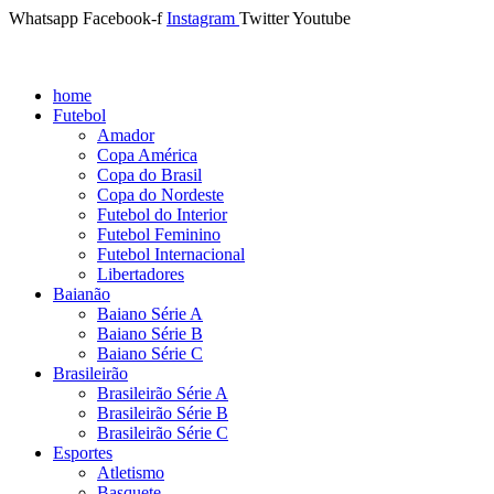
Whatsapp
Facebook-f
Instagram
Twitter
Youtube
home
Futebol
Amador
Copa América
Copa do Brasil
Copa do Nordeste
Futebol do Interior
Futebol Feminino
Futebol Internacional
Libertadores
Baianão
Baiano Série A
Baiano Série B
Baiano Série C
Brasileirão
Brasileirão Série A
Brasileirão Série B
Brasileirão Série C
Esportes
Atletismo
Basquete