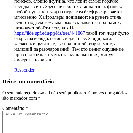
поисков, словно паутина, что ловит самые горячие
тренды в сети. Здесь нет роли к стандартных фишек,
любой пункт как ход на игре, там блеф раскрывается
мгновенно. Хайроллеры понимают: на рунете стиль
речи с подтекстом, там юмор скрывается под намёк,
позволяет обойти ловушек.На
https://ilde.upf.edu/pg/lds/tree/441867
такой топ ждёт будто
открытая колода, готовый для игре. Зайди, когда
желаешь ощутить пульс подлинной азарта, минуя
иллюзий да разочарований. Тем кто ценит ощущение
приза, такое как иметь ставку на ладонях, минуя
смотреть по экран.
Responder
Deixe um comentário
O seu endereço de e-mail não será publicado.
Campos obrigatórios
são marcados com
*
Comentário
*