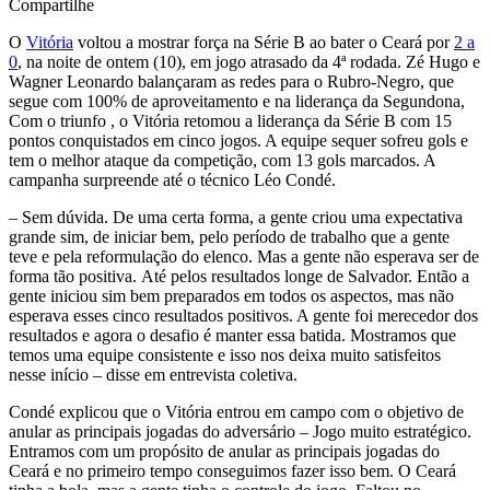
Compartilhe
O
Vitória
voltou a mostrar força na Série B ao bater o Ceará por
2 a
0
, na noite de ontem (10), em jogo atrasado da 4ª rodada. Zé Hugo e
Wagner Leonardo balançaram as redes para o Rubro-Negro, que
segue com 100% de aproveitamento e na liderança da Segundona,
Com o triunfo , o Vitória retomou a liderança da Série B com 15
pontos conquistados em cinco jogos. A equipe sequer sofreu gols e
tem o melhor ataque da competição, com 13 gols marcados. A
campanha surpreende até o técnico Léo Condé.
– Sem dúvida. De uma certa forma, a gente criou uma expectativa
grande sim, de iniciar bem, pelo período de trabalho que a gente
teve e pela reformulação do elenco. Mas a gente não esperava ser de
forma tão positiva. Até pelos resultados longe de Salvador. Então a
gente iniciou sim bem preparados em todos os aspectos, mas não
esperava esses cinco resultados positivos. A gente foi merecedor dos
resultados e agora o desafio é manter essa batida. Mostramos que
temos uma equipe consistente e isso nos deixa muito satisfeitos
nesse início – disse em entrevista coletiva.
Condé explicou que o Vitória entrou em campo com o objetivo de
anular as principais jogadas do adversário – Jogo muito estratégico.
Entramos com um propósito de anular as principais jogadas do
Ceará e no primeiro tempo conseguimos fazer isso bem. O Ceará