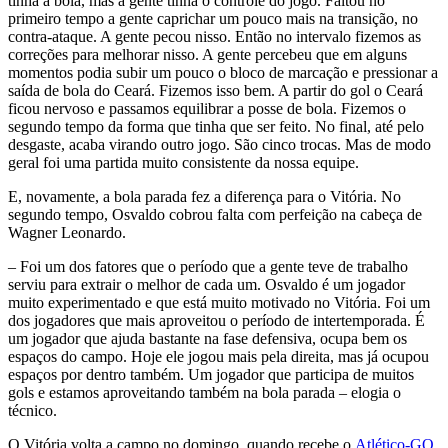
tinha a bola, mas a gente tinha o controle do jogo. Faltou no
primeiro tempo a gente caprichar um pouco mais na transição, no
contra-ataque. A gente pecou nisso. Então no intervalo fizemos as
correções para melhorar nisso. A gente percebeu que em alguns
momentos podia subir um pouco o bloco de marcação e pressionar a
saída de bola do Ceará. Fizemos isso bem. A partir do gol o Ceará
ficou nervoso e passamos equilibrar a posse de bola. Fizemos o
segundo tempo da forma que tinha que ser feito. No final, até pelo
desgaste, acaba virando outro jogo. São cinco trocas. Mas de modo
geral foi uma partida muito consistente da nossa equipe.
E, novamente, a bola parada fez a diferença para o Vitória. No
segundo tempo, Osvaldo cobrou falta com perfeição na cabeça de
Wagner Leonardo.
– Foi um dos fatores que o período que a gente teve de trabalho
serviu para extrair o melhor de cada um. Osvaldo é um jogador
muito experimentado e que está muito motivado no Vitória. Foi um
dos jogadores que mais aproveitou o período de intertemporada. É
um jogador que ajuda bastante na fase defensiva, ocupa bem os
espaços do campo. Hoje ele jogou mais pela direita, mas já ocupou
espaços por dentro também. Um jogador que participa de muitos
gols e estamos aproveitando também na bola parada – elogia o
técnico.
O Vitória volta a campo no domingo, quando recebe o
Atlético-GO
,