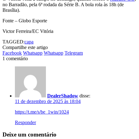
no Barradão, pela 6ª rodada da Série B. A bola rola às 18h (de
Brasília).
Fonte – Globo Esporte
Victor Ferreira/EC Vitória
TAGGED:
capa
Compartilhe este artigo
Facebook
Whatsapp
Whatsapp
Telegram
1 comentário
DealerShadow
disse:
11 de dezembro de 2025 às 18:04
https://t.me/s/be_1win/1024
Responder
Deixe um comentário