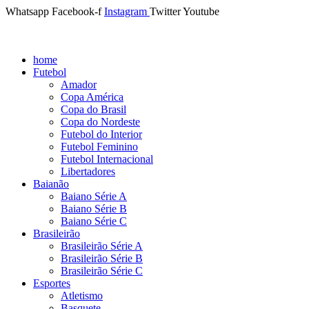
Whatsapp
Facebook-f
Instagram
Twitter
Youtube
home
Futebol
Amador
Copa América
Copa do Brasil
Copa do Nordeste
Futebol do Interior
Futebol Feminino
Futebol Internacional
Libertadores
Baianão
Baiano Série A
Baiano Série B
Baiano Série C
Brasileirão
Brasileirão Série A
Brasileirão Série B
Brasileirão Série C
Esportes
Atletismo
Basquete