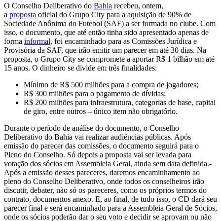
O Conselho Deliberativo do
Bahia
recebeu, ontem,
a
proposta
oficial do Grupo City para a aquisição de 90% de
Sociedade Anônima do Futebol (SAF) a ser formada no clube. Com
isso, o documento, que até então tinha sido apresentado apenas de
forma
informal,
foi encaminhado para as Comissões Jurídica e
Provisória da SAF, que irão emitir um parecer em até 30 dias. Na
proposta, o Grupo City se compromete a aportar R$ 1 bilhão em até
15 anos. O dinheiro se divide em três finalidades:
Mínimo de R$ 500 milhões para a compra de jogadores;
R$ 300 milhões para o pagamento de dívidas;
R$ 200 milhões para infraestrutura, categorias de base, capital
de giro, entre outros – único item não obrigatório.
Durante o período de análise do documento, o Conselho
Deliberativo do Bahia vai realizar audiências públicas. Após
emissão do parecer das comissões, o documento seguirá para o
Pleno do Conselho. Só depois a proposta vai ser levada para
votação dos sócios em Assembleia Geral, ainda sem data definida.-
Após a emissão desses pareceres, daremos encaminhamento ao
pleno do Conselho Deliberativo, onde todos os conselheiros irão
discutir, debater, não só os pareceres, como os próprios termos do
contrato, documentos anexo. E, ao final, de tudo isso, o CD dará seu
parecer final e será encaminhado para a Assembleia Geral de Sócios,
onde os sócios poderão dar o seu voto e decidir se aprovam ou não