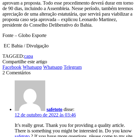
aprovam a proposta. Todo esse procedimento deverá durar em torno
de 90 dias, incluindo a Assembleia. Nesse período, também teremos
apreciação de uma alteração estatutária, que servirá para viabilizar a
proposta caso seja aprovada – explicou Leonardo Martinez,
presidente do Conselho Deliberativo do Bahia.
Fonte – Globo Esporte
EC Bahia / Divulgação
TAGGED:
capa
Compartilhe este artigo
Facebook
Whatsapp
Whatsapp
Telegram
2 Comentários
safetoto
disse:
12 de outubro de 2022 às 03:46
It’s really great. Thank you for providing a quality article.
There is something you might be interested in. Do you know
safetoto
? If you have more questions, please come to my site