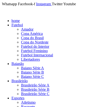
Whatsapp
Facebook-f
Instagram
Twitter
Youtube
home
Futebol
Amador
Copa América
Copa do Brasil
Copa do Nordeste
Futebol do Interior
Futebol Feminino
Futebol Internacional
Libertadores
Baianão
Baiano Série A
Baiano Série B
Baiano Série C
Brasileirão
Brasileirão Série A
Brasileirão Série B
Brasileirão Série C
Esportes
Atletismo
Basquete