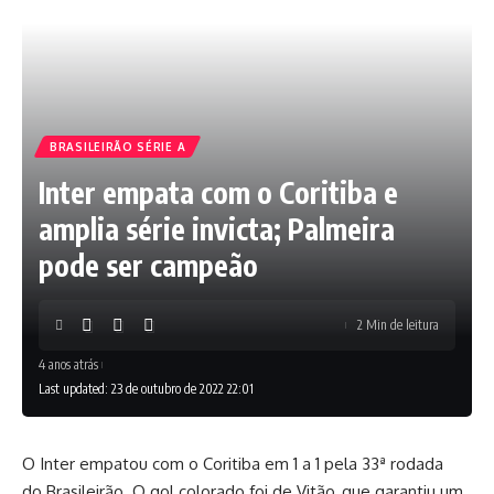
BRASILEIRÃO SÉRIE A
Inter empata com o Coritiba e
amplia série invicta; Palmeira
pode ser campeão
2 Min de leitura
4 anos atrás
Last updated: 23 de outubro de 2022 22:01
O Inter empatou com o Coritiba em 1 a 1 pela 33ª rodada
do Brasileirão. O gol colorado foi de Vitão, que garantiu um