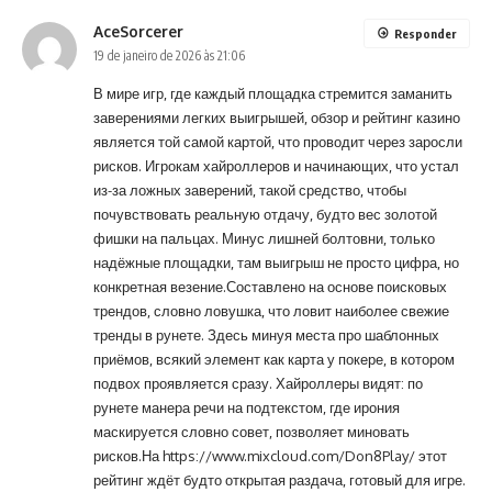
AceSorcerer
Responder
19 de janeiro de 2026 às 21:06
В мире игр, где каждый площадка стремится заманить
заверениями легких выигрышей, обзор и рейтинг казино
является той самой картой, что проводит через заросли
рисков. Игрокам хайроллеров и начинающих, что устал
из-за ложных заверений, такой средство, чтобы
почувствовать реальную отдачу, будто вес золотой
фишки на пальцах. Минус лишней болтовни, только
надёжные площадки, там выигрыш не просто цифра, но
конкретная везение.Составлено на основе поисковых
трендов, словно ловушка, что ловит наиболее свежие
тренды в рунете. Здесь минуя места про шаблонных
приёмов, всякий элемент как карта у покере, в котором
подвох проявляется сразу. Хайроллеры видят: по
рунете манера речи на подтекстом, где ирония
маскируется словно совет, позволяет миновать
рисков.На
https://www.mixcloud.com/Don8Play/
этот
рейтинг ждёт будто открытая раздача, готовый для игре.