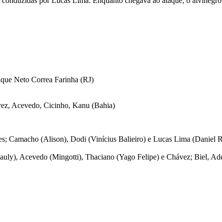
 conduzidas por Lucas Lima. Enquanto chegava ao ataque, o alvinegro t
ique Neto Correa Farinha (RJ)
vez, Acevedo, Cicinho, Kanu (Bahia)
res; Camacho (Alison), Dodi (Vinícius Balieiro) e Lucas Lima (Daniel
auly), Acevedo (Mingotti), Thaciano (Yago Felipe) e Chávez; Biel, Ad