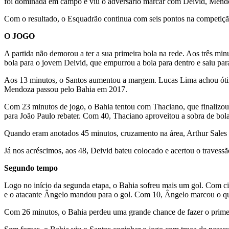
foi dominada em campo e viu o adversário marcar com Deivid, Mend
Com o resultado, o Esquadrão continua com seis pontos na competiçã
O JOGO
A partida não demorou a ter a sua primeira bola na rede. Aos três mi
bola para o jovem Deivid, que empurrou a bola para dentro e saiu par
Aos 13 minutos, o Santos aumentou a margem. Lucas Lima achou ótimo
Mendoza passou pelo Bahia em 2017.
Com 23 minutos de jogo, o Bahia tentou com Thaciano, que finalizou 
para João Paulo rebater. Com 40, Thaciano aproveitou a sobra de bola
Quando eram anotados 45 minutos, cruzamento na área, Arthur Sales ca
Já nos acréscimos, aos 48, Deivid bateu colocado e acertou o travessã
Segundo tempo
Logo no início da segunda etapa, o Bahia sofreu mais um gol. Com cin
e o atacante Ângelo mandou para o gol. Com 10, Ângelo marcou o qu
Com 26 minutos, o Bahia perdeu uma grande chance de fazer o primei