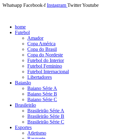
Whatsapp
Facebook-f
Instagram
Twitter
Youtube
home
Futebol
Amador
Copa América
Copa do Brasil
Copa do Nordeste
Futebol do Interior
Futebol Feminino
Futebol Internacional
Libertadores
Baianão
Baiano Série A
Baiano Série B
Baiano Série C
Brasileirão
Brasileirão Série A
Brasileirão Série B
Brasileirão Série C
Esportes
Atletismo
Basquete