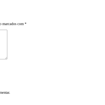
ão marcados com
*
mentar.