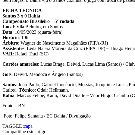
Sem forças, o Bahia viu o Santos cozinhar o jogo com troca de passes
FICHA TÉCNICA
Santos 3 x 0 Bahia
Campeonato Brasileiro – 5ª rodada
Local
: Vila Belmiro, em Santos
Data
: 10/05/2023 (quarta-feira)
Horário
: 19h
Árbitro
: Wagner do Nascimento Magalhães (FIFA-RJ)
Assistentes
: Leila Naiara Moreira da Cruz (FIFA-DF) e Thiago Henr
VAR
: Rafael Traci (SC)
Cartões amarelos
: Lucas Braga, Deivid, Lucas Lima (Santos) / Chá
Gols
: Deivid, Mendoza e Ângelo (Santos)
Santos
: João Paulo; Gabriel Inocêncio, Messias, Joaquim e Lucas Pi
Carlos).
Técnico
: Odair Hellmann.
Bahia
: Marcos Felipe; Kanu, David Duarte e Vitor Hugo; Cicinho (C
Fonte – BN
Foto: Felipe Santana / EC Bahia / Divulgação
TAGGED:
capa
Compartilhe este artigo