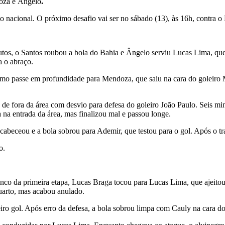
oza e Ângelo
.
o nacional. O próximo desafio vai ser no sábado (13), às 16h, contra
nutos, o Santos roubou a bola do Bahia e Ângelo serviu Lucas Lima, qu
a o abraço.
 passe em profundidade para Mendoza, que saiu na cara do goleiro Ma
de fora da área com desvio para defesa do goleiro João Paulo. Seis mi
 na entrada da área, mas finalizou mal e passou longe.
beceou e a bola sobrou para Ademir, que testou para o gol. Após o tra
o.
co da primeira etapa, Lucas Braga tocou para Lucas Lima, que ajeitou 
arto, mas acabou anulado.
ro gol. Após erro da defesa, a bola sobrou limpa com Cauly na cara d