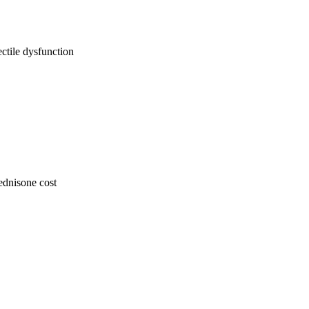
ctile dysfunction
ednisone cost