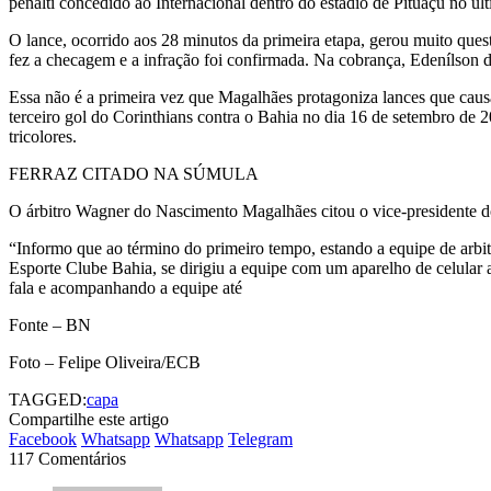
pênalti concedido ao Internacional dentro do estádio de Pituaçu no ú
O lance, ocorrido aos 28 minutos da primeira etapa, gerou muito que
fez a checagem e a infração foi confirmada. Na cobrança, Edenílson d
Essa não é a primeira vez que Magalhães protagoniza lances que causa
terceiro gol do Corinthians contra o Bahia no dia 16 de setembro de 
tricolores.
FERRAZ CITADO NA SÚMULA
O árbitro Wagner do Nascimento Magalhães citou o vice-presidente do
“Informo que ao término do primeiro tempo, estando a equipe de arbit
Esporte Clube Bahia, se dirigiu a equipe com um aparelho de celular a
fala e acompanhando a equipe até
Fonte – BN
Foto – Felipe Oliveira/ECB
TAGGED:
capa
Compartilhe este artigo
Facebook
Whatsapp
Whatsapp
Telegram
117 Comentários