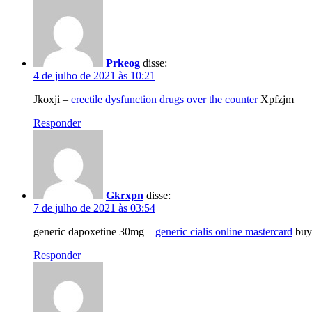
Prkeog
disse:
4 de julho de 2021 às 10:21
Jkoxji –
erectile dysfunction drugs over the counter
Xpfzjm
Responder
Gkrxpn
disse:
7 de julho de 2021 às 03:54
generic dapoxetine 30mg –
generic cialis online mastercard
buy 
Responder