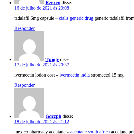
Rzexeq
disse:
16 de julho de 2021 às 20:08
tadalafil 6mg capsule –
cialis generic drug
generic tadalafil fro
Responder
Tpjgly
disse:
17 de julho de 2021 às 20:37
ivermectin lotion cost –
ivermectin india
stromectol 15 mg
Responder
Gdczph
disse:
18 de julho de 2021 às 21:12
mexico pharmacy accutane –
accutane south africa
accutane pri