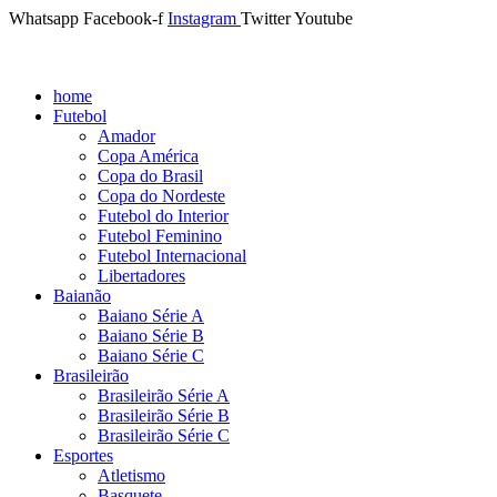
Whatsapp
Facebook-f
Instagram
Twitter
Youtube
home
Futebol
Amador
Copa América
Copa do Brasil
Copa do Nordeste
Futebol do Interior
Futebol Feminino
Futebol Internacional
Libertadores
Baianão
Baiano Série A
Baiano Série B
Baiano Série C
Brasileirão
Brasileirão Série A
Brasileirão Série B
Brasileirão Série C
Esportes
Atletismo
Basquete