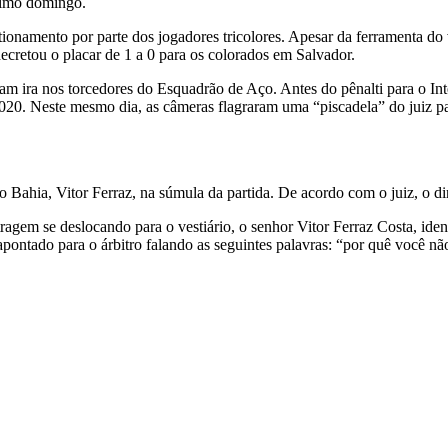
ltimo domingo.
stionamento por parte dos jogadores tricolores. Apesar da ferramenta d
ecretou o placar de 1 a 0 para os colorados em Salvador.
m ira nos torcedores do Esquadrão de Aço. Antes do pênalti para o Int
2020. Neste mesmo dia, as câmeras flagraram uma “piscadela” do juiz pa
 Bahia, Vitor Ferraz, na súmula da partida. De acordo com o juiz, o d
ragem se deslocando para o vestiário, o senhor Vitor Ferraz Costa, iden
pontado para o árbitro falando as seguintes palavras: “por quê você nã