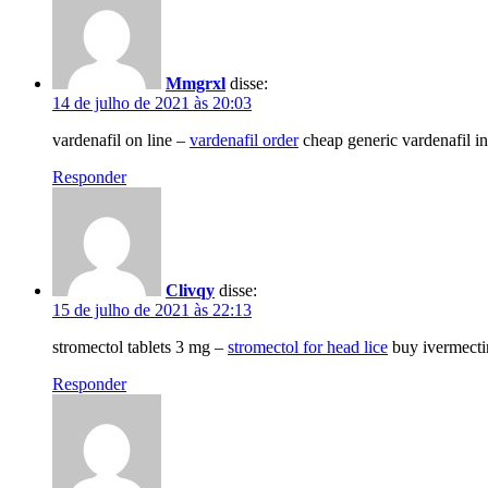
Mmgrxl
disse:
14 de julho de 2021 às 20:03
vardenafil on line –
vardenafil order
cheap generic vardenafil in
Responder
Clivqy
disse:
15 de julho de 2021 às 22:13
stromectol tablets 3 mg –
stromectol for head lice
buy ivermecti
Responder