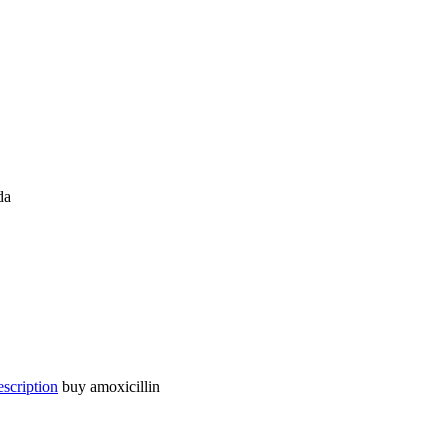
da
escription
buy amoxicillin