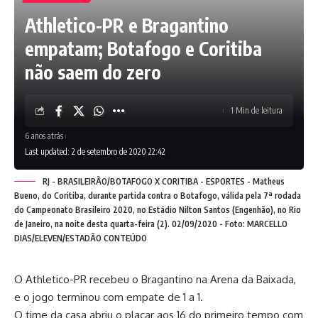
Athletico-PR e Bragantino
empatam; Botafogo e Coritiba
não saem do zero
1 Min de leitura
6 anos atrás
Last updated: 2 de setembro de 2020 22:42
RJ - BRASILEIRÃO/BOTAFOGO X CORITIBA - ESPORTES - Matheus
Bueno, do Coritiba, durante partida contra o Botafogo, válida pela 7ª rodada
do Campeonato Brasileiro 2020, no Estádio Nilton Santos (Engenhão), no Rio
de Janeiro, na noite desta quarta-feira (2). 02/09/2020 - Foto: MARCELLO
DIAS/ELEVEN/ESTADÃO CONTEÚDO
O Athletico-PR recebeu o Bragantino na Arena da Baixada,
e o jogo terminou com empate de 1 a 1.
O time da casa abriu o placar aos 16 do primeiro tempo com