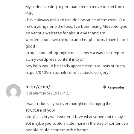
My coder is trying to persuade me to move to .net from
PHP.
I have always disliked the idea because of the costs. But
he’s tryiong none the less. I’ve been using Movable-type
on various websites for about a year and am
worried about switching to another platform. I have heard
good
things about blogengine.net. Is there a way I can import
all my wordpress content into it?
Any help would be really appreciated! scoliosis surgery
https://0401mm.tumblr.com/
scoliosis surgery
http://j.mp/
Responder
12 de setembro de 2021 às 04:23
I was curious if you ever thought of changing the
structure of your
blog? Its very well written; I love what youve got to say.
But maybe you could a little more in the way of content so
people could connect with it better.