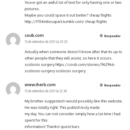
Youve got an awful lot of text for only having one or two
pictures.
Maybe you could space it out better? cheap flights
http://1704milesapart.tumblr.com/
cheap flights
coub.com
Responder
13 de setembro de 2021 às 20:20
Actually when someone doesn’t know after that its up to
other people that they will assist, so here it occurs.
scoliosis surgery
https://coub.com/stories/962966-
scoliosis-surgery
scoliosis surgery
www.iherb.com
Responder
13 de setembro de 2021 às 22:36
My brother suggested I would possibly like this website.
He was totally right. This publish truly made
my day. You can not consider simply how a lot time I had
spent for this
information! Thanks! quest bars