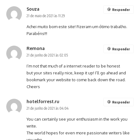
Souza
Responder
21 de maio de 2021 às 11:29
Achei muito bom este site! Fizeram um ótimo trabalho.
Parabéns!!!
Remona
Responder
21 de junho de 2021 às 02:05
I’m not that much of a internet reader to be honest
but your sites really nice, keep it up! I’ll go ahead and
bookmark your website to come back down the road.
Cheers
hotelforrest.ru
Responder
21 de junho de 2021 às 04:04
You can certainly see your enthusiasm in the work you
write.
The world hopes for even more passionate writers like
you who