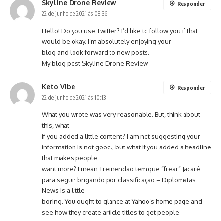
Skyline Drone Review
Responder
22 de junho de 2021 às 08:36
Hello! Do you use Twitter? I’d like to follow you if that
would be okay. I’m absolutely enjoying your
blog and look forward to new posts.
My blog post
Skyline Drone Review
Keto Vibe
Responder
22 de junho de 2021 às 10:13
What you wrote was very reasonable. But, think about
this, what
if you added a little content? I am not suggesting your
information is not good., but what if you added a headline
that makes people
want more? I mean Tremendão tem que “frear” Jacaré
para seguir brigando por classificação – Diplomatas
News is a little
boring. You ought to glance at Yahoo’s home page and
see how they create article titles to get people