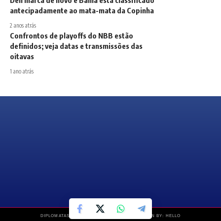
Dell marca de novo e Bahia está classificado
antecipadamente ao mata-mata da Copinha
2 anos atrás
Confrontos de playoffs do NBB estão
definidos; veja datas e transmissões das
oitavas
1 ano atrás
DIPLOMATAS NEWS © COPYRIGHT 2019 – DESIGN BY: HELLO