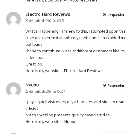
Here is my blog post –
Tri-Bol Testo Pills
Electro Hard Reviews
Responder
22 de junho de 2021 às 05:52
What’s Happening i am new to this, I stumbled upon this I
have discovered It absolutely useful and it has aided me
out loads.
I hope to contribute & assist different customers like its
aided me.
Great job.
Here is my website …
Electro Hard Reviews
Nuubu
Responder
22 de junho de 2021 às 06:57
I pay a quick visit every day a few sites and sites to read
articles,
but this weblog presents quality based articles.
Here is my web-site ::
Nuubu