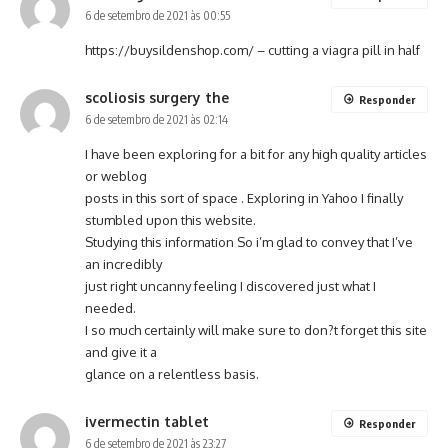
6 de setembro de 2021 às 00:55
https://buysildenshop.com/
– cutting a viagra pill in half
scoliosis surgery the
Responder
6 de setembro de 2021 às 02:14
I have been exploring for a bit for any high quality articles
or weblog
posts in this sort of space . Exploring in Yahoo I finally
stumbled upon this website.
Studying this information So i’m glad to convey that I’ve
an incredibly
just right uncanny feeling I discovered just what I
needed.
I so much certainly will make sure to don?t forget this site
and give it a
glance on a relentless basis.
ivermectin tablet
Responder
6 de setembro de 2021 às 23:27