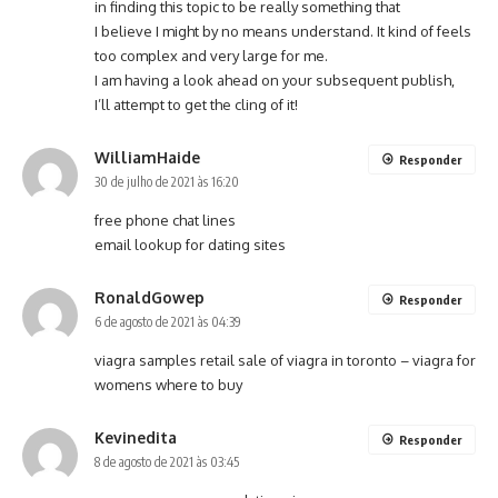
in finding this topic to be really something that
I believe I might by no means understand. It kind of feels
too complex and very large for me.
I am having a look ahead on your subsequent publish,
I’ll attempt to get the cling of it!
WilliamHaide
Responder
30 de julho de 2021 às 16:20
free phone chat lines
email lookup for dating sites
RonaldGowep
Responder
6 de agosto de 2021 às 04:39
viagra samples
retail sale of viagra in toronto
– viagra for
womens where to buy
Kevinedita
Responder
8 de agosto de 2021 às 03:45