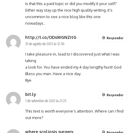
Is that this a paid topic or did you modify it your self?
Either way stay up the nice high quality writing, it’s
uncommon to see a nice blog like this one
nowadays..
http://t.co/ODsWGNZitG
Responder
31 de agosto de 2021 às 12:50
I take pleasure in, lead to I discovered just what I was
taking
a look for. You have ended my 4 day lengthy hunt! God
Bless you man. Have a nice day.
Bye
bit.ly
Responder
1 de setembro de 2021 às 21:25
This text is worth everyone’s attention. Where can I find
out more?
where scoliosis surgery
Responder