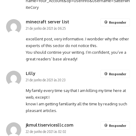
name=Your_Account&op=userinfo&username=Satterwh
iteCory
minecraft server list
Responder
21 de junho de 2021 às 06:25
excellent post, very informative. I wonbder why the other
experts of this sector do not notice this.
You should continie your writing. I’m confident, you’ve a
great readers’ base already!
Lilly
Responder
21 de junho de 2021 às 20:23
My family every time say that I am killing my time here at
web, except I
know I am getting familiarity all the time by reading such
pleasant articles.
jkmultiservicesllc.com
Responder
22 de junho de 2021 às 02:02