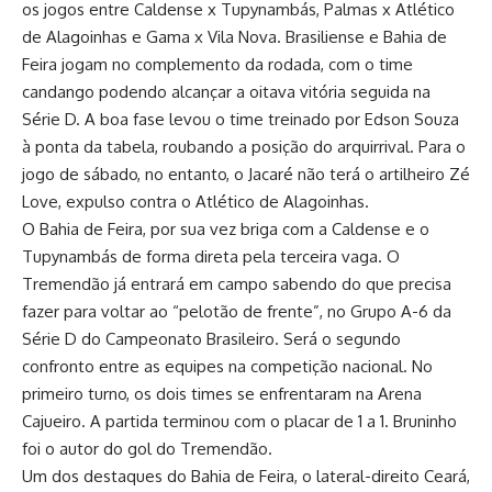
os jogos entre Caldense x Tupynambás, Palmas x Atlético
de Alagoinhas e Gama x Vila Nova. Brasiliense e Bahia de
Feira jogam no complemento da rodada, com o time
candango podendo alcançar a oitava vitória seguida na
Série D. A boa fase levou o time treinado por Edson Souza
à ponta da tabela, roubando a posição do arquirrival. Para o
jogo de sábado, no entanto, o Jacaré não terá o artilheiro Zé
Love, expulso contra o Atlético de Alagoinhas.
O Bahia de Feira, por sua vez briga com a Caldense e o
Tupynambás de forma direta pela terceira vaga. O
Tremendão já entrará em campo sabendo do que precisa
fazer para voltar ao “pelotão de frente”, no Grupo A-6 da
Série D do Campeonato Brasileiro. Será o segundo
confronto entre as equipes na competição nacional. No
primeiro turno, os dois times se enfrentaram na Arena
Cajueiro. A partida terminou com o placar de 1 a 1. Bruninho
foi o autor do gol do Tremendão.
Um dos destaques do Bahia de Feira, o lateral-direito Ceará,