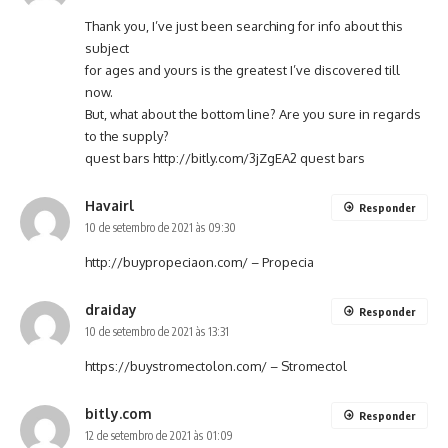
Thank you, I’ve just been searching for info about this
subject
for ages and yours is the greatest I’ve discovered till
now.
But, what about the bottom line? Are you sure in regards
to the supply?
quest bars
http://bitly.com/3jZgEA2
quest bars
Havairl
Responder
10 de setembro de 2021 às 09:30
http://buypropeciaon.com/
– Propecia
draiday
Responder
10 de setembro de 2021 às 13:31
https://buystromectolon.com/
– Stromectol
bitly.com
Responder
12 de setembro de 2021 às 01:09