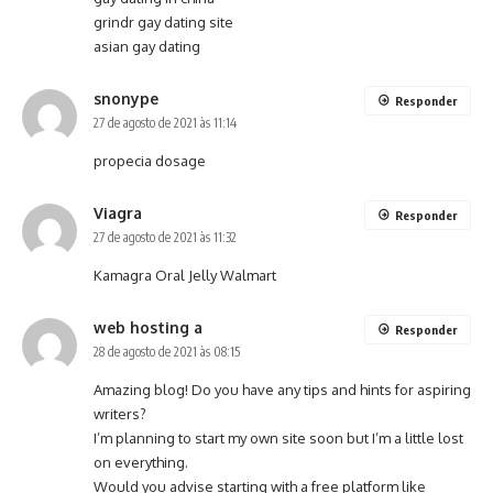
grindr gay dating site
asian gay dating
snonype
Responder
27 de agosto de 2021 às 11:14
propecia dosage
Viagra
Responder
27 de agosto de 2021 às 11:32
Kamagra Oral Jelly Walmart
web hosting a
Responder
28 de agosto de 2021 às 08:15
Amazing blog! Do you have any tips and hints for aspiring
writers?
I’m planning to start my own site soon but I’m a little lost
on everything.
Would you advise starting with a free platform like