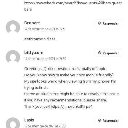
https://www.iherb.com/search?kw=quest%20bars
quest
bars
Dropert
Responder
14 de setembro de 2021 às 15:27
azithromycin class
bitly.com
Responder
14 de setembro de 2021 às 19:50
Greetings! Quick question that’s totally off topic.
Do you know how to make your site mobile friendly?
My site looks weird when viewing from my iphone. I’m
trying to find a
theme or plugin that might be able to resolve this issue.
If you have any recommendations, please share.
Thank you! ps4
https://j.mp/3nkdKIi
ps4
Lasix
Responder
15 de setembro de 2021 às 21:20