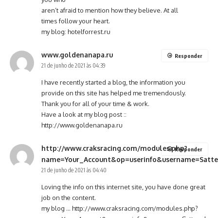
aren’t afraid to mention how they believe. At all
times follow your heart.
my blog:
hotelforrest.ru
www.goldenanapa.ru
Responder
21 de junho de 2021 às 04:39
I have recently started a blog, the information you
provide on this site has helped me tremendously.
Thank you for all of your time & work.
Have a look at my blog post ::
http://www.goldenanapa.ru
http://www.craksracing.com/modules.php?
Responder
name=Your_Account&op=userinfo&username=Satte
21 de junho de 2021 às 04:40
Loving the info on this internet site, you have done great
job on the content.
my blog …
http://www.craksracing.com/modules.php?