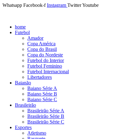
Whatsapp
Facebook-f
Instagram
Twitter
Youtube
home
Futebol
Amador
Copa América
Copa do Brasil
Copa do Nordeste
Futebol do Interior
Futebol Feminino
Futebol Internacional
Libertadores
Baianão
Baiano Série A
Baiano Série B
Baiano Série C
Brasileirão
Brasileirão Série A
Brasileirão Série B
Brasileirão Série C
Esportes
Atletismo
Basquete