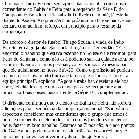
O treinador Índio Ferreira será apresentado amanhã como novo
comandante do Bahia de Feira para a sequência da Série D do
Campeonato Brasileiro. Ele substitui Oliveira Canindé, já estreia
diante do Asa em Arapiraca/AL no próximo final de semana, e não
contará com nenhum reforço, em principio para o restante da
competição.
De acordo o diretor de futebol Thiago Souza, a vinda de Índio
Ferreira era algo já planejado pela direção do Tremendão. “Ele
encerrou o trabalho que estava fazendo no Sousa/PB e retornou para
Feira de Santana e como não está podendo sair da cidade agora, por
estar resolvendo assuntos pessoais, conversamos até mesmo para
que ele trabalhasse no nosso Sub-20. Como o profissional perdeu e
o clima não estava muito bom acertamos que o Índio assumiria a
equipe principal”, explicou. “Agora é trabalhar, desejar a ele boa
sorte, felicidades e que o nosso time possa se recuperar e ainda
brigar por boas coisas mais a frente na Série D”, complementou.
O dirigente confirmou que o elenco do Bahia de Feira não sofrerá
alterações para a sequência da competição nacional. “São vários
aspectos a considerar, mas entendemos que o grupo que temos é
bom, é competitivo e ele pode, sim, com os jogadores que temos
hoje, fazer um bom trabalho. Estamos na 7ª posição, a cinco pontos
do G-4 e ainda podemos mudar a situação. Vamos acreditar que
tudo ainda poderá ser revertido”, disse Thiago Souza.