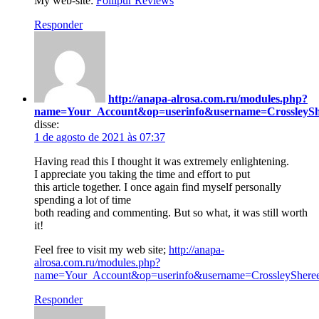
My web-site:
Follipur Reviews
Responder
http://anapa-alrosa.com.ru/modules.php?
name=Your_Account&op=userinfo&username=CrossleySh
disse:
1 de agosto de 2021 às 07:37
Having read this I thought it was extremely enlightening.
I appreciate you taking the time and effort to put
this article together. I once again find myself personally
spending a lot of time
both reading and commenting. But so what, it was still worth
it!
Feel free to visit my web site;
http://anapa-
alrosa.com.ru/modules.php?
name=Your_Account&op=userinfo&username=CrossleyShere
Responder