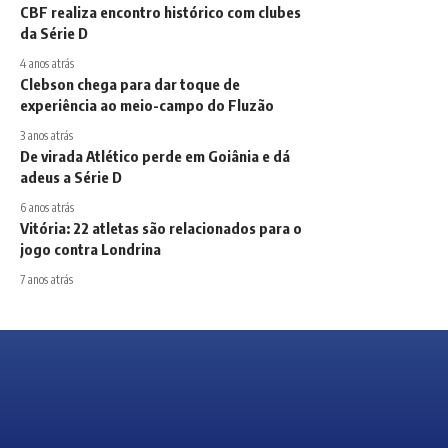
CBF realiza encontro histórico com clubes
da Série D
4 anos atrás
Clebson chega para dar toque de
experiência ao meio-campo do Fluzão
3 anos atrás
De virada Atlético perde em Goiânia e dá
adeus a Série D
6 anos atrás
Vitória: 22 atletas são relacionados para o
jogo contra Londrina
7 anos atrás