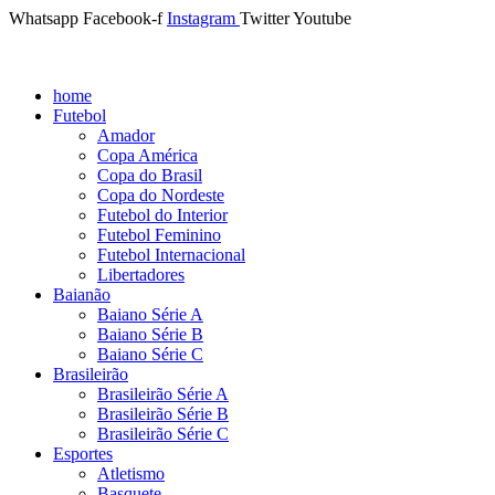
Whatsapp
Facebook-f
Instagram
Twitter
Youtube
home
Futebol
Amador
Copa América
Copa do Brasil
Copa do Nordeste
Futebol do Interior
Futebol Feminino
Futebol Internacional
Libertadores
Baianão
Baiano Série A
Baiano Série B
Baiano Série C
Brasileirão
Brasileirão Série A
Brasileirão Série B
Brasileirão Série C
Esportes
Atletismo
Basquete