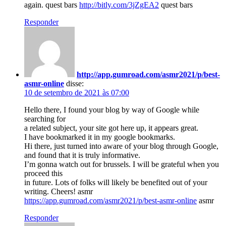
again. quest bars
http://bitly.com/3jZgEA2
quest bars
Responder
http://app.gumroad.com/asmr2021/p/best-
asmr-online
disse:
10 de setembro de 2021 às 07:00
Hello there, I found your blog by way of Google while
searching for
a related subject, your site got here up, it appears great.
I have bookmarked it in my google bookmarks.
Hi there, just turned into aware of your blog through Google,
and found that it is truly informative.
I’m gonna watch out for brussels. I will be grateful when you
proceed this
in future. Lots of folks will likely be benefited out of your
writing. Cheers! asmr
https://app.gumroad.com/asmr2021/p/best-asmr-online
asmr
Responder