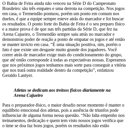
O Bahia de Feira ainda não venceu na Série D do Campeonato
Brasileiro: são três empates e uma derrota na competição. Nos jogos
em casa, o Tremendão pontuou, porém um ponto em comum nos
duelos, é que a equipe sempre esteve atrás do marcador e foi buscar
os resultados. O ponto forte do Bahia de Feira é o seu preparo físico
e a maior prova é de que nas três partidas da Série D, que fez na
Arena Cajueiro, o Tremendão sempre saiu atrás no marcador e
demonstrou poder de reação a ponto de empatar os jogos e até então
se manter invicto em casa. “É uma situação positiva, sim, porém o
fato é que existe um desgaste muito grande dos jogadores. Você
correr atrás de marcador exige mais do condicionamento do grupo,
que até então corresponde à todas as expectativas nossas. Esperamos
que nos próximos jogos tenhamos mais sorte para conseguir a vitória
que nos trará outra realidade dentro da competição”, enfatizou
Geraldo Lantyer.
Atletas se dedicam aos treinos físicos diariamente na
Arena Cajueiro
Para o preparador-físico, o maior desafio nesse momento é manter o
equilíbrio emocional dos atletas, pois a ausência de triunfos pode
influenciar de alguma forma nessa questão. “Não falta empenho nos
treinamentos, dedicação e quem tem visto nossos jogos verifica que
o time se doa faz bons jogos, porém os resultados não estão