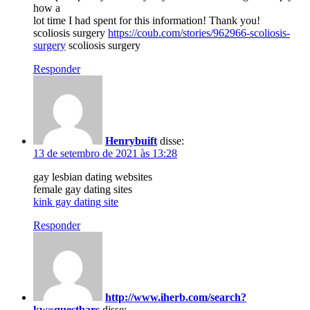
how a
lot time I had spent for this information! Thank you!
scoliosis surgery
https://coub.com/stories/962966-scoliosis-
surgery
scoliosis surgery
Responder
Henrybuift
disse:
13 de setembro de 2021 às 13:28
gay lesbian dating websites
female gay dating sites
kink gay dating site
Responder
http://www.iherb.com/search?
kw=questbars
disse: