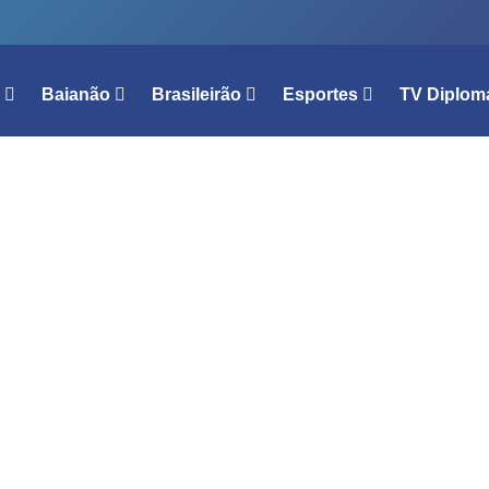
l
Baianão
Brasileirão
Esportes
TV Diplom