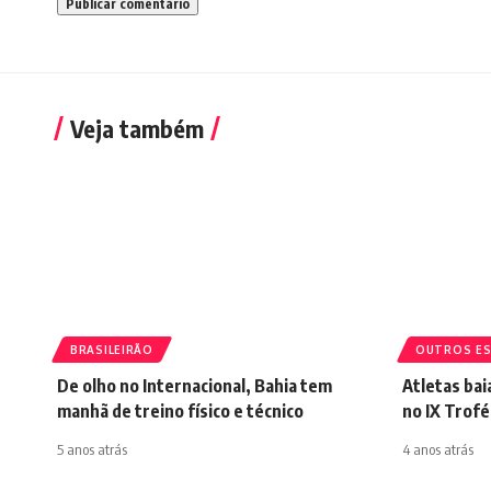
Veja também
BRASILEIRÃO
OUTROS E
De olho no Internacional, Bahia tem
Atletas ba
manhã de treino físico e técnico
no IX Trof
5 anos atrás
4 anos atrás