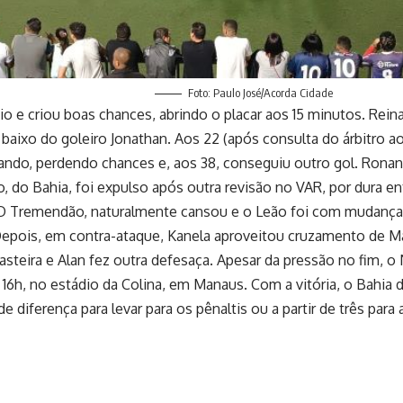
Foto: Paulo José/Acorda Cidade
o e criou boas chances, abrindo o placar aos 15 minutos. Reina
baixo do goleiro Jonathan. Aos 22 (após consulta do árbitro ao
o, perdendo chances e, aos 38, conseguiu outro gol. Ronan e
 do Bahia, foi expulso após outra revisão no VAR, por dura en
 Tremendão, naturalmente cansou e o Leão foi com mudanças 
. Depois, em contra-ataque, Kanela aproveitou cruzamento de
rasteira e Alan fez outra defesaça. Apesar da pressão no fim, 
 16h, no estádio da Colina, em Manaus. Com a vitória, o Bahia d
 diferença para levar para os pênaltis ou a partir de três para 