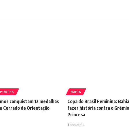
SPORTES
BAHIA
ianos conquistam 12 medalhas
Copa do Brasil Feminina: Bahi
éu Cerrado de Orientação
fazer história contra o Grêmio
Princesa
1 ano atrás