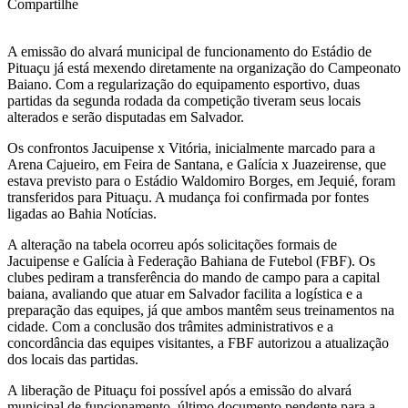
Compartilhe
A emissão do alvará municipal de funcionamento do Estádio de
Pituaçu já está mexendo diretamente na organização do Campeonato
Baiano. Com a regularização do equipamento esportivo, duas
partidas da segunda rodada da competição tiveram seus locais
alterados e serão disputadas em Salvador.
Os confrontos Jacuipense x Vitória, inicialmente marcado para a
Arena Cajueiro, em Feira de Santana, e Galícia x Juazeirense, que
estava previsto para o Estádio Waldomiro Borges, em Jequié, foram
transferidos para Pituaçu. A mudança foi confirmada por fontes
ligadas ao Bahia Notícias.
A alteração na tabela ocorreu após solicitações formais de
Jacuipense e Galícia à Federação Bahiana de Futebol (FBF). Os
clubes pediram a transferência do mando de campo para a capital
baiana, avaliando que atuar em Salvador facilita a logística e a
preparação das equipes, já que ambos mantêm seus treinamentos na
cidade. Com a conclusão dos trâmites administrativos e a
concordância das equipes visitantes, a FBF autorizou a atualização
dos locais das partidas.
A liberação de Pituaçu foi possível após a emissão do alvará
municipal de funcionamento, último documento pendente para a