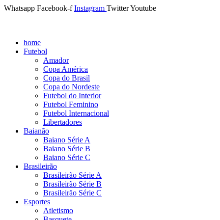
Whatsapp
Facebook-f
Instagram
Twitter
Youtube
home
Futebol
Amador
Copa América
Copa do Brasil
Copa do Nordeste
Futebol do Interior
Futebol Feminino
Futebol Internacional
Libertadores
Baianão
Baiano Série A
Baiano Série B
Baiano Série C
Brasileirão
Brasileirão Série A
Brasileirão Série B
Brasileirão Série C
Esportes
Atletismo
Basquete