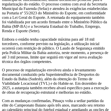
regularização do estádio. O processo contou com aval da Secretaria
Municipal da Fazenda (Sefaz) e atendeu às exigências estabelecidas
na Portaria nº 55/2023 do Ministério do Esporte, em conformidade
com a Lei Geral do Esporte. A retomada do equipamento também
foi viabilizada por um acordo firmado entre o Ministério Público da
Bahia (MP-BA) e a Secretaria Estadual do Trabalho, Emprego,
Renda e Esporte (Setre).
Embora o estádio tenha capacidade máxima para até 18 mil
torcedores, conforme previsto na legislação, a utilização inicial
ocorrerá com restrição de público. O Laudo de Segurança emitido
pela Polícia Militar da Bahia autoriza, neste momento, a presença de
até 3 mil pessoas, limite que seguirá em vigor até nova avaliação
técnica dos órgãos competentes.
O processo de regularização envolveu ainda o levantamento
documental conduzido pela Superintendência de Desportos do
Estado da Bahia (Sudesb), além da obtenção do Termo de
Viabilidade Locacional (TVL) e do Habite-se. Em dezembro de
2025, a autarquia também recebeu alvará específico para a execução
de obras de recuperação estrutural e melhorias no estádio.
Com as mudanças confirmadas, Pituaçu volta a sediar partidas da
elite do Campeonato Baiano após três anos, marcando seu retorno
ao calendário principal do futebol estadual e ampliando as opções de