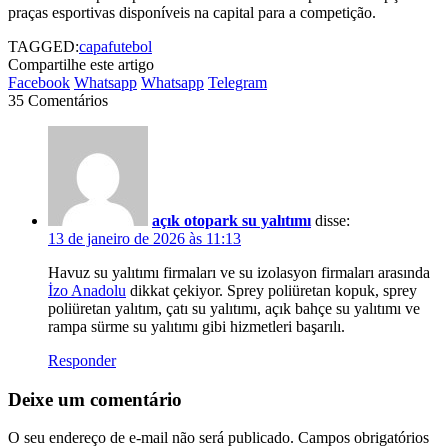
praças esportivas disponíveis na capital para a competição.
TAGGED:
capa
futebol
Compartilhe este artigo
Facebook
Whatsapp
Whatsapp
Telegram
35 Comentários
açık otopark su yalıtımı
disse:
13 de janeiro de 2026 às 11:13
Havuz su yalıtımı firmaları ve su izolasyon firmaları arasında
İzo Anadolu
dikkat çekiyor. Sprey poliüretan kopuk, sprey
poliüretan yalıtım, çatı su yalıtımı, açık bahçe su yalıtımı ve
rampa sürme su yalıtımı gibi hizmetleri başarılı.
Responder
Deixe um comentário
O seu endereço de e-mail não será publicado.
Campos obrigatórios