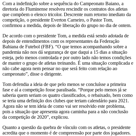
Com a indefinição sobre a sequência do Campeonato Baiano, a
diretoria do Fluminense resolveu rescindir os contratos dos atletas
que compõem o elenco tricolor. Descrente num retorno imediato da
competição, o presidente Everton Carneiro, o Pastor Tom,
confirmou a medida, depois de liberação do grupo no dia de ontem.
De acordo com o presidente Tom, a medida está sendo adotada de
depois de entendimentos com os representantes da Federação
Bahiana de Futebol (FBF). “O que temos acompanhando sobre a
pandemia não nos dá segurança de que daqui a 15 dias a situação
esteja, pelo menos controlada e por outro lado não temos condições
de manter o grupo de atletas treinando. É uma situação complicada e
não cabe agora nem pensar no que será feito com relação ao
campeonato”, disse o dirigente.
Tom defendia a ideia de que pelo menos se concluísse a primeira
fase e aí a competição fosse paralisada. “Porque pelo menos já se
saberia quem seriam os quatro classificados, o rebaixado, bem como
se teria uma definição dos clubes que teriam calendário para 2021.
Agora não se tem ideia de como vai ser resolvido este problema,
pois a situação que apresenta agora caminha para a não conclusão
da competição de 2020”, explicou.
Quanto a questão da quebra de vínculo com os atletas, o presidente
acredita que o momento é de compreensão por parte dos jogadores.