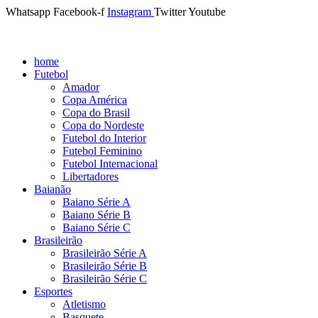
Whatsapp
Facebook-f
Instagram
Twitter
Youtube
home
Futebol
Amador
Copa América
Copa do Brasil
Copa do Nordeste
Futebol do Interior
Futebol Feminino
Futebol Internacional
Libertadores
Baianão
Baiano Série A
Baiano Série B
Baiano Série C
Brasileirão
Brasileirão Série A
Brasileirão Série B
Brasileirão Série C
Esportes
Atletismo
Basquete