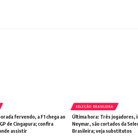
SELEÇÃO BRASILEIRA
orada fervendo, a F1 chega ao
Última hora: Três jogadores, 
GP de Cingapura; confira
Neymar, são cortados da Sele
onde assistir
Brasileira; veja substitutos