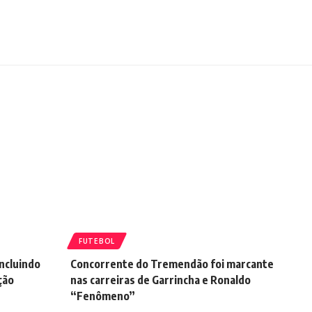
FUTEBOL
incluindo
Concorrente do Tremendão foi marcante
ção
nas carreiras de Garrincha e Ronaldo
“Fenômeno”