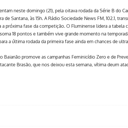
entam neste domingo (21), pela oitava rodada da Série B do C
eira de Santana, às 15h. A Rádio Sociedade News FM, 102.1, tran
ara a próxima fase da competição. O Fluminense lidera a tabe
C soma 18 pontos e também vive grande momento na temporad
 para a última rodada da primeira fase ainda em chances de ultra
B do Baianão promove as campanhas Feminicídio Zero e de Prev
tacante Brasão, que nos deixou esta semana, vítima deum ataq