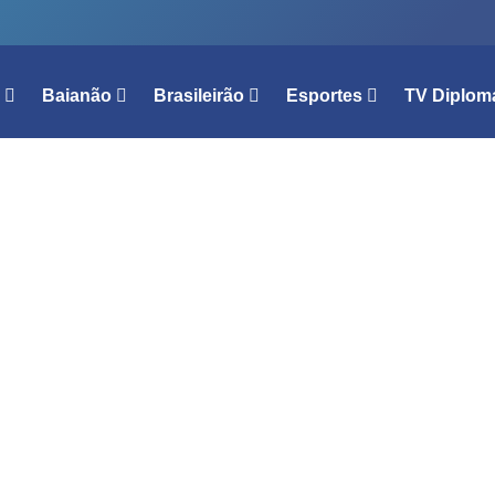
l
Baianão
Brasileirão
Esportes
TV Diplom