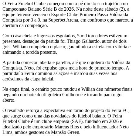
O Feira Futebol Clube começou com o pé direito sua trajetória no
Campeonato Baiano Série B de 2026. Na noite deste sábado (2), a
equipe feirense venceu o Esporte Clube Primeiro Passo Vitória da
Conquista por 3 a 0, na Superbet Arena, em confronto que marcou a
abertura da competição.
Com casa cheia e ingressos esgotados, 5 mil torcedores estiveram
presentes. destaque da partida foi Thiago Galhardo, autor de dois
gols. William completou o placar, garantindo a estreia com vitória e
animando a torcida presente.
A partida começou aberta e parelha, até que o goleiro do Vitória da
Conquista, Neto, foi expulso apos meia hora de primeiro tempo. A
partir daí o Feira dominou as ações e marcou suas vezes nos
acréscimos da etapa inicial.
Na etapa final, o cenário pouco mudou e Willian deu números finais
pegando o rebote do di goleiro Guilherme e tocando para o gol
aberto.
O resultado reforça a expectativa em torno do projeto do Feira FC,
que surge como uma das novidades do futebol baiano. O Feira
Futebol Clube é um clube-empresa (SAF), fundado em 2026 e
idealizado pelo empresário Marcus Rios e pelo influenciador Neto
Lima, ambos gestores da Mansão Green.