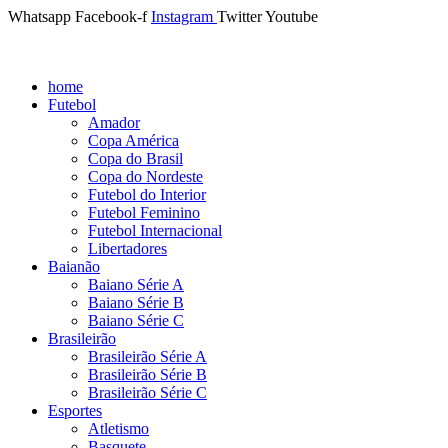
Whatsapp
Facebook-f
Instagram
Twitter
Youtube
home
Futebol
Amador
Copa América
Copa do Brasil
Copa do Nordeste
Futebol do Interior
Futebol Feminino
Futebol Internacional
Libertadores
Baianão
Baiano Série A
Baiano Série B
Baiano Série C
Brasileirão
Brasileirão Série A
Brasileirão Série B
Brasileirão Série C
Esportes
Atletismo
Basquete