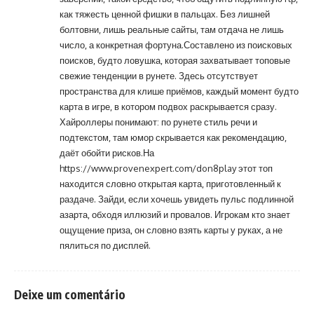
как тяжесть ценной фишки в пальцах. Без лишней
болтовни, лишь реальные сайты, там отдача не лишь
число, а конкретная фортуна.Составлено из поисковых
поисков, будто ловушка, которая захватывает топовые
свежие тенденции в рунете. Здесь отсутствует
пространства для клише приёмов, каждый момент будто
карта в игре, в котором подвох раскрывается сразу.
Хайроллеры понимают: по рунете стиль речи и
подтекстом, там юмор скрывается как рекомендацию,
даёт обойти рисков.На
https://www.provenexpert.com/don8play
этот топ
находится словно открытая карта, приготовленный к
раздаче. Зайди, если хочешь увидеть пульс подлинной
азарта, обходя иллюзий и провалов. Игрокам кто знает
ощущение приза, он словно взять карты у руках, а не
пялиться по дисплей.
Deixe um comentário