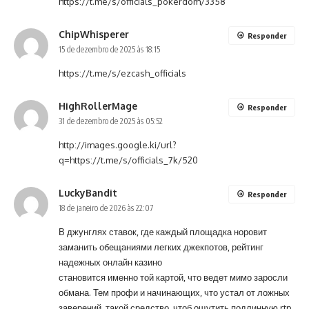
https://t.me/s/officials_pokerdom/3358
ChipWhisperer
Responder
15 de dezembro de 2025 às 18:15
https://t.me/s/ezcash_officials
HighRollerMage
Responder
31 de dezembro de 2025 às 05:52
http://images.google.ki/url?
q=https://t.me/s/officials_7k/520
LuckyBandit
Responder
18 de janeiro de 2026 às 22:07
В джунглях ставок, где каждый площадка норовит
заманить обещаниями легких джекпотов, рейтинг
надежных онлайн казино
становится именно той картой, что ведет мимо заросли
обмана. Тем профи и начинающих, что устал от ложных
заверений, такой средство, чтоб ощутить подлинную rtp,