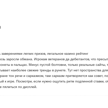
4
ь заверениями легких призов, легальное казино рейтинг
квозь заросли обмана. Игрокам ветеранов да дебютантов, что прес
монеты в пальцах. Минус пустой болтовни, только реальные сайты,
ватывает наиболее свежие тренды в рунете. Тут нет пространства дл
тране тон речи и сарказмом, там сарказм притворяется как совет, 
ный к игре. Посмотри, если нужно ощутить ритм подлинной ставки,
е пялиться по дисплей.