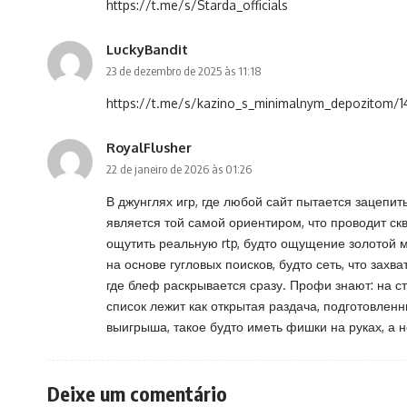
https://t.me/s/Starda_officials
LuckyBandit
23 de dezembro de 2025 às 11:18
https://t.me/s/kazino_s_minimalnym_depozitom/1
RoyalFlusher
22 de janeiro de 2026 às 01:26
В джунглях игр, где любой сайт пытается зацепит
является той самой ориентиром, что проводит с
ощутить реальную rtp, будто ощущение золотой 
на основе гугловых поисков, будто сеть, что зах
где блеф раскрывается сразу. Профи знают: на с
список лежит как открытая раздача, подготовлен
выигрыша, такое будто иметь фишки на руках, а н
Deixe um comentário