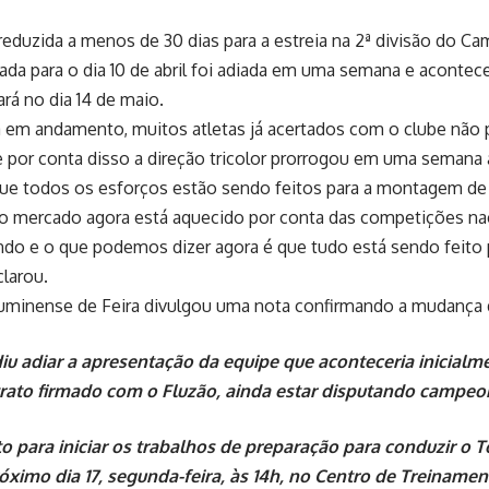
eduzida a menos de 30 dias para a estreia na 2ª divisão do C
a para o dia 10 de abril foi adiada em uma semana e acontecer
á no dia 14 de maio.
em andamento, muitos atletas já acertados com o clube não po
 por conta disso a direção tricolor prorrogou em uma semana 
ue todos os esforços estão sendo feitos para a montagem de
 o mercado agora está aquecido por conta das competições nac
endo e o que podemos dizer agora é que tudo está sendo feito
larou.
 Fluminense de Feira divulgou uma nota confirmando a mudança 
diu adiar a apresentação da equipe que aconteceria inicialm
rato firmado com o Fluzão, ainda estar disputando campeon
o para iniciar os trabalhos de preparação para conduzir o 
róximo dia 17, segunda-feira, às 14h, no Centro de Treiname