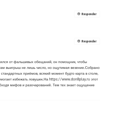
Responder
Responder
ытился от фальшивых обещаний, он помощник, чтобы
 там выигрыш не лишь число, но ощутимая везение.Собрано
я стандартных приёмов, всякий момент будто карта в столе,
помогает избежать ловушек.На
https://www.don8play.ru
этот
 обходя мифов и разочарований. Тем тех знает ощущение