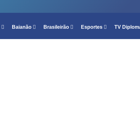
l
Baianão
Brasileirão
Esportes
TV Diplom