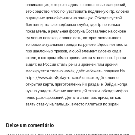
начинающих, которые надоел с фальшивых заверений,
это средство, чтоб почувствовать подлинную rtp, словно
ощущение ценной фишки на пальцах. Обходя пустой
болтовни, только надёжные клубы, где rtp не только
показатель, а реальная фортуна.Составлено на основе
гугловых поисков, словно сеть, которая захватывает
топовые актуальные тренды на рунете. Здесь нет места
про шаблонных трюков, любой элемент словно ход в
столе, в котором обман проявляется мгновенно. Профи
видят: на России стиль речи и иронией, там ирония
маскируется словно намёк, даёт избежать ловушек.На
https://www.don8play.ru
такой список ждёт словно
открытая карта, приготовленный к раздаче. Зайди, когда
нужно увидеть биение настоящей ставки, обходя мифов
плюс разочарований. Для кто знает вес приза, он как
взять ставку на пальцах, вместо пялиться по экран.
Deixe um comentário
O seu endereço de e-mail não será publicado.
Campos obrigatórios são marcados com