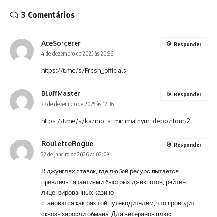
3 Comentários
AceSorcerer
Responder
4 de dezembro de 2025 às 20:36
https://t.me/s/Fresh_officials
BluffMaster
Responder
23 de dezembro de 2025 às 12:36
https://t.me/s/kazino_s_minimalnym_depozitom/2
RouletteRogue
Responder
22 de janeiro de 2026 às 02:09
В джунглях ставок, где любой ресурс пытается
привлечь гарантиями быстрых джекпотов, рейтинг
лицензированных казино
становится как раз той путеводителем, что проводит
сквозь заросли обмана. Для ветеранов плюс